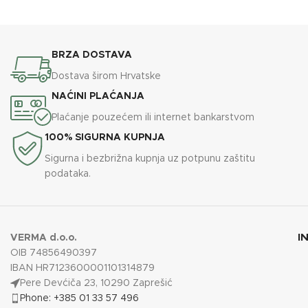
DODAJ U KOŠARICU
DODAJ U KOŠARICU
BRZA DOSTAVA
Dostava širom Hrvatske
NAĆINI PLAĆANJA
Plaćanje pouzećem ili internet bankarstvom
100% SIGURNA KUPNJA
Sigurna i bezbrižna kupnja uz potpunu zaštitu
podataka.
I
VERMA d.o.o.
OIB 74856490397
IBAN HR7123600001101314879
Pere Devćiča 23, 10290 Zaprešić
Phone: +385 01 33 57 496