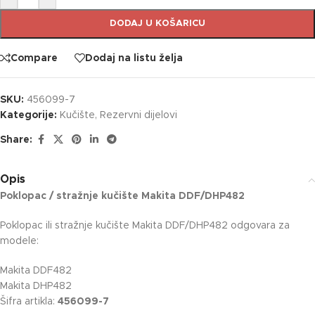
DODAJ U KOŠARICU
Compare
Dodaj na listu želja
SKU:
456099-7
Kategorije:
Kučište
,
Rezervni dijelovi
Share:
Opis
Poklopac / stražnje kučište Makita DDF/DHP482
Poklopac ili stražnje kučište Makita DDF/DHP482 odgovara za
modele:
Makita DDF482
Makita DHP482
Šifra artikla:
456099-7