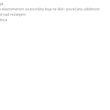
ja
 elastomerom za površinu koja ne klizi i povećanu udobnost
gled nad rezanjem
trica