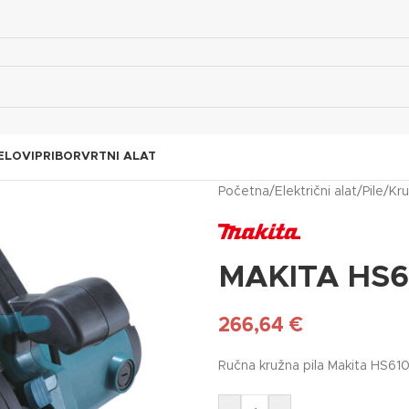
ELOVI
PRIBOR
VRTNI ALAT
Početna
/
Električni alat
/
Pile
/
Kru
MAKITA HS6
266,64
€
Ručna kružna pila Makita HS61