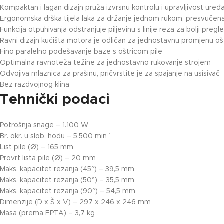
Kompaktan i lagan dizajn pruža izvrsnu kontrolu i upravljivost uređa
Ergonomska drška tijela laka za držanje jednom rukom, presvučena
Funkcija otpuhivanja odstranjuje piljevinu s linije reza za bolji pre
Ravni dizajn kućišta motora je odličan za jednostavnu promjenu oš
Fino paralelno podešavanje baze s oštricom pile
Optimalna ravnoteža težine za jednostavno rukovanje strojem
Odvojiva mlaznica za prašinu, pričvrstite je za spajanje na usisivač
Bez razdvojnog klina
Tehnički podaci
Potrošnja snage – 1.100 W
Br. okr. u slob. hodu – 5.500 min
-1
List pile (Ø) – 165 mm
Provrt lista pile (Ø) – 20 mm
Maks. kapacitet rezanja (45°) – 39,5 mm
Maks. kapacitet rezanja (50°) – 35,5 mm
Maks. kapacitet rezanja (90°) – 54,5 mm
Dimenzije (D x Š x V) – 297 x 246 x 246 mm
Masa (prema EPTA) – 3,7 kg