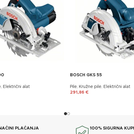
90
BOSCH GKS 55
e
,
Električni alat
Pile
,
Kružne pile
,
Električni alat
291,86
€
NAĆINI PLAĆANJA
100% SIGURNA KUP