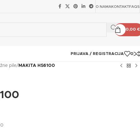
O NAMA
KONTAKT
FAQS
0,00
€
PRIJAVA / REGISTRACIJA
0
žne pile
/
MAKITA HS6100
100
00