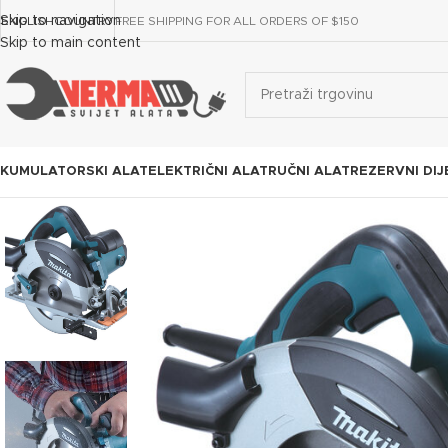
Skip to navigation
ENGLISH
COUNTRY
FREE SHIPPING FOR ALL ORDERS OF $150
Skip to main content
KUMULATORSKI ALAT
ELEKTRIČNI ALAT
RUČNI ALAT
REZERVNI DIJ