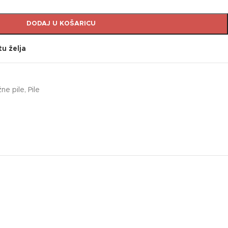
DODAJ U KOŠARICU
tu želja
žne pile
,
Pile