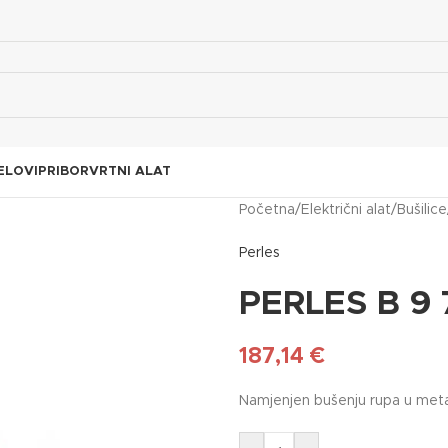
ELOVI
PRIBOR
VRTNI ALAT
Početna
/
Električni alat
/
Bušilice
Perles
PERLES B 9 
187,14
€
Namjenjen bušenju rupa u metal