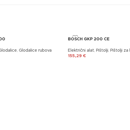
00
BOSCH GKP 200 CE
Glodalice
,
Glodalice rubova
Električni alat
,
Pištolji
,
Pištolji za 
155,29
€