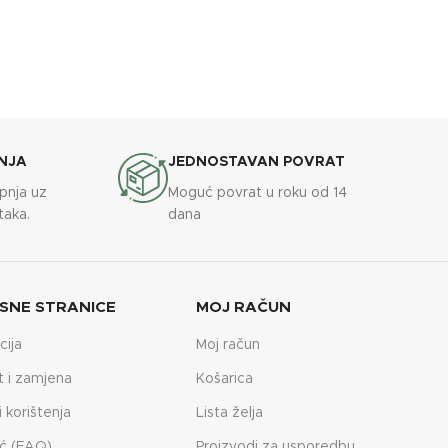
NJA
JEDNOSTAVAN POVRAT
upnja uz
Moguć povrat u roku od 14
taka.
dana
SNE STRANICE
MOJ RAČUN
cija
Moj račun
t i zamjena
Košarica
i korištenja
Lista želja
ć (FAQ)
Proizvodi za usporedbu