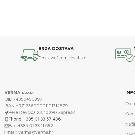
BRZA DOSTAVA
Dostava širom Hrvatske
INF
VERMA d.o.o.
OIB 74856490397
O n
IBAN HR7123600001101314879
Pere Devćiča 23, 10290 Zaprešić
Kont
Phone: +385 01 33 57 496
Nači
Fax: +385 01 33 11 652
Mail:
verma@verma.hr
Dost