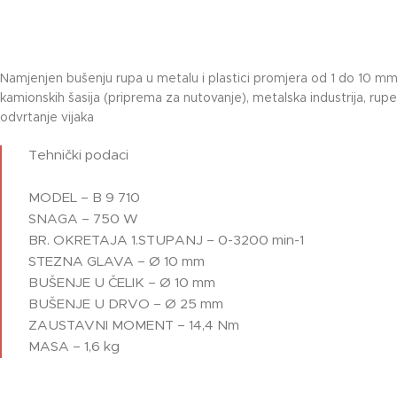
Namjenjen bušenju rupa u metalu i plastici promjera od 1 do 10 mm; 
kamionskih šasija (priprema za nutovanje), metalska industrija, ru
odvrtanje vijaka
Tehnički podaci
MODEL – B 9 710
SNAGA – 750 W
BR. OKRETAJA 1.STUPANJ – 0-3200 min-1
STEZNA GLAVA – Ø 10 mm
BUŠENJE U ČELIK – Ø 10 mm
BUŠENJE U DRVO – Ø 25 mm
ZAUSTAVNI MOMENT – 14,4 Nm
MASA – 1,6 kg