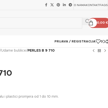
O NAMA
KONTAKT
FAQS
0,00
€
PRIJAVA / REGISTRACIJA
0
/
Udarne bušilice
/
PERLES B 9 710
710
u i plastici promjera od 1 do 10 mm.