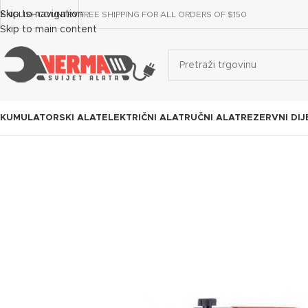
Skip to navigation
ENGLISH
COUNTRY
FREE SHIPPING FOR ALL ORDERS OF $150
Skip to main content
KUMULATORSKI ALAT
ELEKTRIČNI ALAT
RUČNI ALAT
REZERVNI DIJ