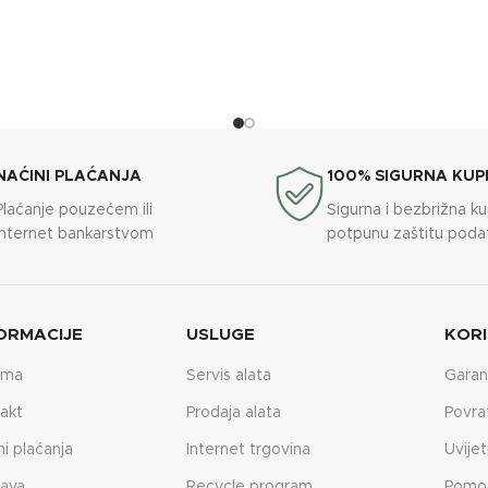
NAĆINI PLAĆANJA
100% SIGURNA KUP
Plaćanje pouzećem ili
Sigurna i bezbrižna k
internet bankarstvom
potpunu zaštitu poda
ORMACIJE
USLUGE
KORI
ama
Servis alata
Garan
akt
Prodaja alata
Povra
ni plaćanja
Internet trgovina
Uvijet
ava
Recycle program
Pomo