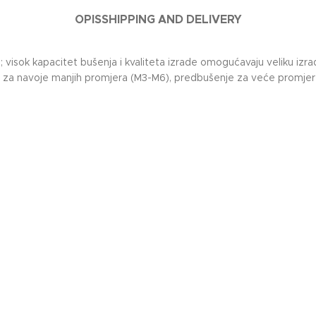
OPIS
SHIPPING AND DELIVERY
visok kapacitet bušenja i kvaliteta izrade omogućavaju veliku izradu
pe za navoje manjih promjera (M3-M6), predbušenje za veće promjere,