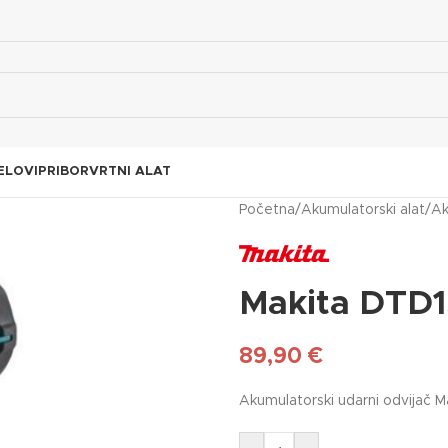
ELOVI
PRIBOR
VRTNI ALAT
Početna
/
Akumulatorski alat
/
Ak
Makita DTD
89,90
€
Akumulatorski udarni odvijač 