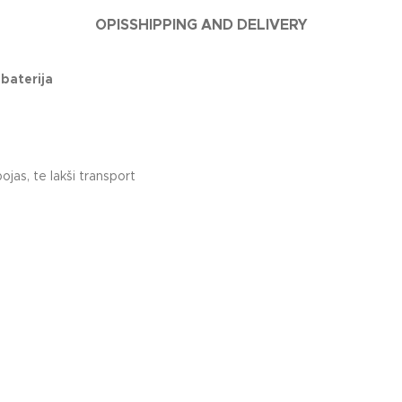
OPIS
SHIPPING AND DELIVERY
baterija
a
as, te lakši transport