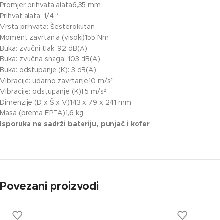
Promjer prihvata alata6,35 mm
Prihvat alata: 1/4 “
Vrsta prihvata: Šesterokutan
Moment zavrtanja (visoki)155 Nm
Buka: zvučni tlak: 92 dB(A)
Buka: zvučna snaga: 103 dB(A)
Buka: odstupanje (K): 3 dB(A)
Vibracije: udarno zavrtanje10 m/s²
Vibracije: odstupanje (K)1,5 m/s²
Dimenzije (D x Š x V)143 x 79 x 241 mm
Masa (prema EPTA)1,6 kg
Isporuka ne sadrži bateriju, punjač i kofer
Povezani proizvodi