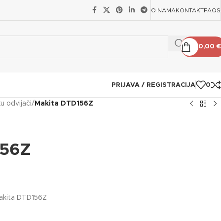
O NAMA
KONTAKT
FAQS
0,00
€
PRIJAVA / REGISTRACIJA
0
u odvijači
/
Makita DTD156Z
156Z
Makita DTD156Z