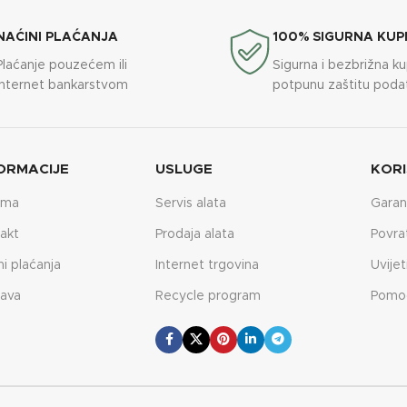
NAĆINI PLAĆANJA
100% SIGURNA KUP
Plaćanje pouzećem ili
Sigurna i bezbrižna k
internet bankarstvom
potpunu zaštitu poda
ORMACIJE
USLUGE
KORI
ama
Servis alata
Garan
akt
Prodaja alata
Povra
ni plaćanja
Internet trgovina
Uvijet
ava
Recycle program
Pomo