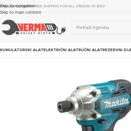
Skip to navigation
ENGLISH
COUNTRY
FREE SHIPPING FOR ALL ORDERS OF $150
Skip to main content
KUMULATORSKI ALAT
ELEKTRIČNI ALAT
RUČNI ALAT
REZERVNI DIJ