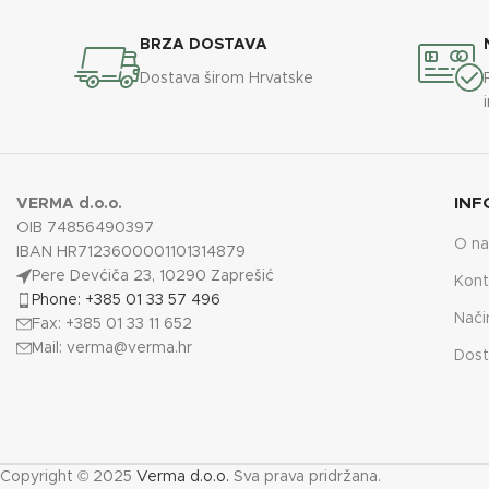
BRZA DOSTAVA
Dostava širom Hrvatske
INF
VERMA d.o.o.
OIB 74856490397
O n
IBAN HR7123600001101314879
Pere Devćiča 23, 10290 Zaprešić
Kont
Phone: +385 01 33 57 496
Nači
Fax: +385 01 33 11 652
Mail:
verma@verma.hr
Dost
Copyright © 2025
Verma d.o.o.
Sva prava pridržana.