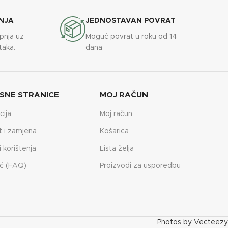
NJA
JEDNOSTAVAN POVRAT
upnja uz
Moguć povrat u roku od 14
taka.
dana
SNE STRANICE
MOJ RAČUN
cija
Moj račun
t i zamjena
Košarica
i korištenja
Lista želja
ć (FAQ)
Proizvodi za usporedbu
Photos by Vecteezy