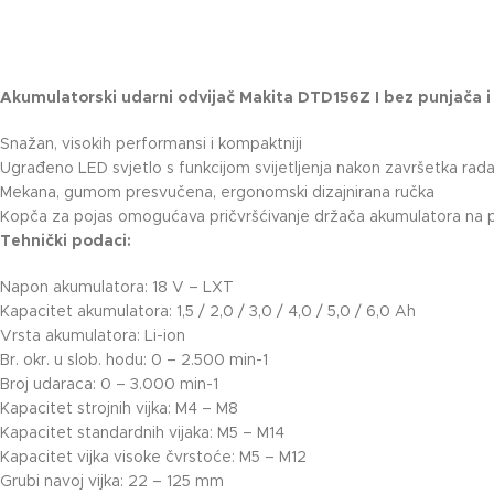
Akumulatorski udarni odvijač Makita DTD156Z I bez punjača i 
Snažan, visokih performansi i kompaktniji
Ugrađeno LED svjetlo s funkcijom svijetljenja nakon završetka rad
Mekana, gumom presvučena, ergonomski dizajnirana ručka
Kopča za pojas omogućava pričvršćivanje držača akumulatora na poj
Tehnički podaci:
Napon akumulatora: 18 V – LXT
Kapacitet akumulatora: 1,5 / 2,0 / 3,0 / 4,0 / 5,0 / 6,0 Ah
Vrsta akumulatora: Li-ion
Br. okr. u slob. hodu: 0 – 2.500 min-1
Broj udaraca: 0 – 3.000 min-1
Kapacitet strojnih vijka: M4 – M8
Kapacitet standardnih vijaka: M5 – M14
Kapacitet vijka visoke čvrstoće: M5 – M12
Grubi navoj vijka: 22 – 125 mm