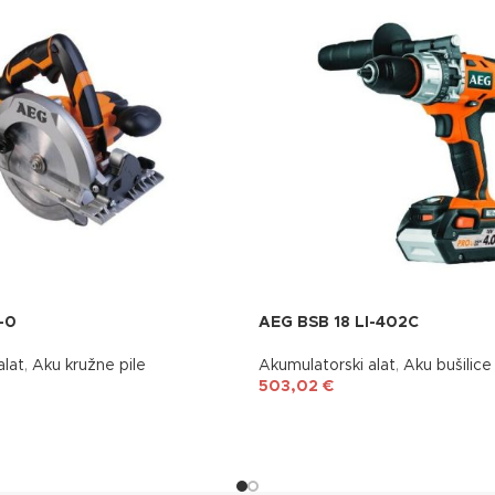
-0
AEG BSB 18 LI-402C
alat
,
Aku kružne pile
Akumulatorski alat
,
Aku bušilice 
503,02
€