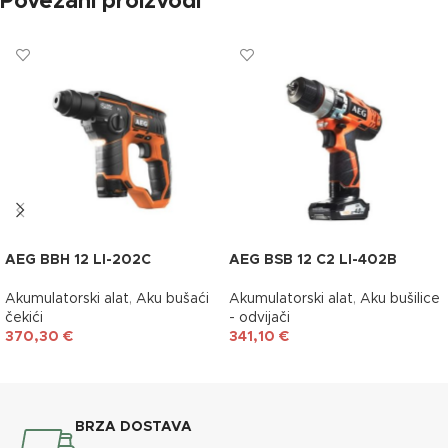
Povezani proizvodi
AEG BBH 12 LI-202C
AEG BSB 12 C2 LI-402B
Akumulatorski alat
,
Aku bušaći
Akumulatorski alat
,
Aku bušilice
čekići
- odvijači
370,30
€
341,10
€
DODAJ U KOŠARICU
DODAJ U KOŠARICU
BRZA DOSTAVA