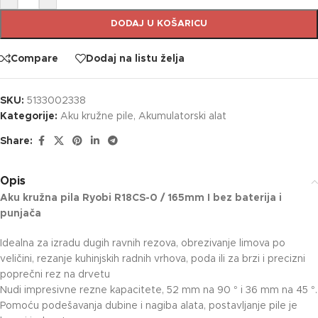
DODAJ U KOŠARICU
Compare
Dodaj na listu želja
SKU:
5133002338
Kategorije:
Aku kružne pile
,
Akumulatorski alat
Share:
Opis
Aku kružna pila Ryobi R18CS-0 / 165mm I bez baterija i
punjača
Idealna za izradu dugih ravnih rezova, obrezivanje limova po
veličini, rezanje kuhinjskih radnih vrhova, poda ili za brzi i precizni
poprečni rez na drvetu
Nudi impresivne rezne kapacitete, 52 mm na 90 ° i 36 mm na 45 °.
Pomoću podešavanja dubine i nagiba alata, postavljanje pile je