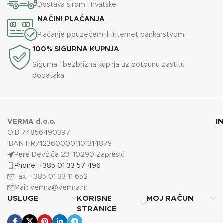
Dostava širom Hrvatske
NAĆINI PLAĆANJA
Plaćanje pouzećem ili internet bankarstvom
100% SIGURNA KUPNJA
Sigurna i bezbrižna kupnja uz potpunu zaštitu
podataka.
I
VERMA d.o.o.
OIB 74856490397
IBAN HR7123600001101314879
Pere Devćiča 23, 10290 Zaprešić
Phone: +385 01 33 57 496
Fax: +385 01 33 11 652
Mail:
verma@verma.hr
USLUGE
KORISNE
MOJ RAČUN
STRANICE