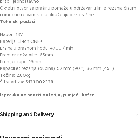
brzo i jednostavno
Okretni otvor za prašinu pomaže u održavanju linije rezanja čistim
i omogućuje vam rad u okruženju bez prašine
Tehnički podaci:
Napon: 18V
Baterija: Li-Ion ONE+
Brzina u praznom hodu: 4700 / min
Promjer noža pile: 165mm
Promjer rupe: 16mm
Kapacitet rezanja (dubina): 52 mm (90 °), 36 mm (45 °)
Težina: 2.80kg
Šifra artikla:
5133002338
Isporuka ne sadrži bateriju, punjač i kofer
Shipping and Delivery