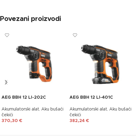
Povezani proizvodi
AEG BBH 12 LI-202C
AEG BBH 12 LI-401C
Akumulatorski alat
,
Aku bušaći
Akumulatorski alat
,
Aku bušaći
čekići
čekići
370,30
€
382,24
€
DODAJ U KOŠARICU
DODAJ U KOŠARICU