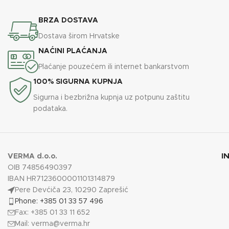
BRZA DOSTAVA
Dostava širom Hrvatske
NAĆINI PLAĆANJA
Plaćanje pouzećem ili internet bankarstvom
100% SIGURNA KUPNJA
Sigurna i bezbrižna kupnja uz potpunu zaštitu
podataka.
I
VERMA d.o.o.
OIB 74856490397
IBAN HR7123600001101314879
Pere Devćiča 23, 10290 Zaprešić
Phone: +385 01 33 57 496
Fax: +385 01 33 11 652
Mail:
verma@verma.hr