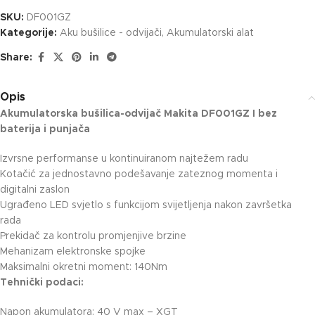
SKU:
DF001GZ
Kategorije:
Aku bušilice - odvijači
,
Akumulatorski alat
Share:
Opis
Akumulatorska bušilica-odvijač Makita DF001GZ I bez
baterija i punjača
Izvrsne performanse u kontinuiranom najtežem radu
Kotačić za jednostavno podešavanje zateznog momenta i
digitalni zaslon
Ugrađeno LED svjetlo s funkcijom svijetljenja nakon završetka
rada
Prekidač za kontrolu promjenjive brzine
Mehanizam elektronske spojke
Maksimalni okretni moment: 140Nm
Tehnički podaci:
Napon akumulatora: 40 V max – XGT