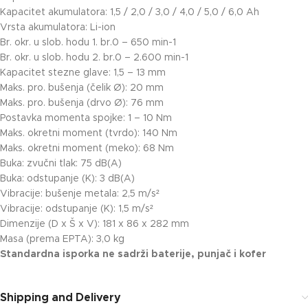
Kapacitet akumulatora: 1,5 / 2,0 / 3,0 / 4,0 / 5,0 / 6,0 Ah
Vrsta akumulatora: Li-ion
Br. okr. u slob. hodu 1. br.0 – 650 min-1
Br. okr. u slob. hodu 2. br.0 – 2.600 min-1
Kapacitet stezne glave: 1,5 – 13 mm
Maks. pro. bušenja (čelik Ø): 20 mm
Maks. pro. bušenja (drvo Ø): 76 mm
Postavka momenta spojke: 1 – 10 Nm
Maks. okretni moment (tvrdo): 140 Nm
Maks. okretni moment (meko): 68 Nm
Buka: zvučni tlak: 75 dB(A)
Buka: odstupanje (K): 3 dB(A)
Vibracije: bušenje metala: 2,5 m/s²
Vibracije: odstupanje (K): 1,5 m/s²
Dimenzije (D x Š x V): 181 x 86 x 282 mm
Masa (prema EPTA): 3,0 kg
Standardna isporka ne sadrži baterije, punjač i kofer
Shipping and Delivery