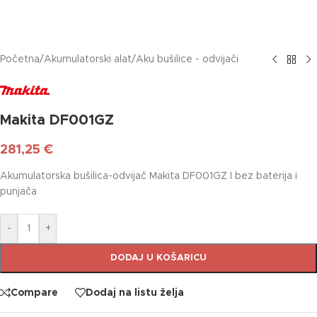
Početna
/
Akumulatorski alat
/
Aku bušilice - odvijači
Makita DF001GZ
281,25
€
Akumulatorska bušilica-odvijač Makita DF001GZ I bez baterija i
punjača
-
+
DODAJ U KOŠARICU
Compare
Dodaj na listu želja