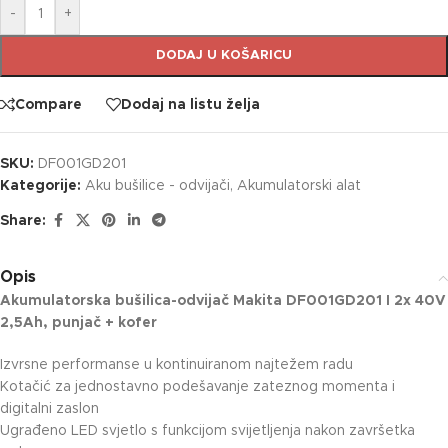
-
+
DODAJ U KOŠARICU
Compare
Dodaj na listu želja
SKU:
DF001GD201
Kategorije:
Aku bušilice - odvijači
,
Akumulatorski alat
Share:
Opis
Akumulatorska bušilica-odvijač Makita DF001GD201 I 2x 40V
2,5Ah, punjač + kofer
Izvrsne performanse u kontinuiranom najtežem radu
Kotačić za jednostavno podešavanje zateznog momenta i
digitalni zaslon
Ugrađeno LED svjetlo s funkcijom svijetljenja nakon završetka