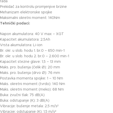
rada
Prekidač za kontrolu promjenjive brzine
Mehanizam elektronske spojke
Maksimalni okretni moment: 140Nm
Tehnički podaci:
Napon akumulatora: 40 V max – XGT
Kapacitet akumulatora: 2,5Ah
Vrsta akumulatora: Li-ion
Br. okr. u slob. hodu 1. br.0 – 650 min-1
Br. okr. u slob. hodu 2. br.0 – 2.600 min-1
Kapacitet stezne glave: 1,5 – 13 mm
Maks. pro. bušenja (čelik Ø): 20 mm
Maks. pro. bušenja (drvo Ø): 76 mm
Postavka momenta spojke: 1 – 10 Nm
Maks. okretni moment (tvrdo): 140 Nm
Maks. okretni moment (meko): 68 Nm
Buka: zvučni tlak: 75 dB(A)
Buka: odstupanje (K): 3 dB(A)
Vibracije: bušenje metala: 2,5 m/s²
Vibracije: odstupanje (K): 1,5 m/s²