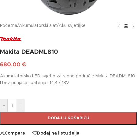
Početna
/
Akumulatorski alat
/
Aku svjetiljke
Makita DEADML810
680,00
€
Akumulatorsko LED svjetlo za radno područje Makita DEADML810
I bez punjača i baterija I 14,4 / 18V
-
+
DODAJ U KOŠARICU
Compare
Dodaj na listu želja