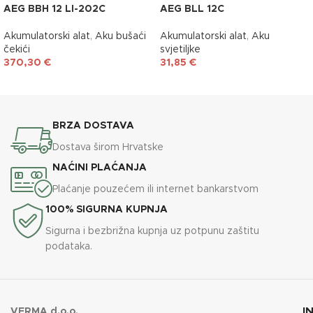
AEG BBH 12 LI-202C
AEG BLL 12C
Akumulatorski alat
,
Aku bušaći
Akumulatorski alat
,
Aku
čekići
svjetiljke
370,30
€
31,85
€
DODAJ U KOŠARICU
DODAJ U KOŠARICU
BRZA DOSTAVA
Dostava širom Hrvatske
NAĆINI PLAĆANJA
Plaćanje pouzećem ili internet bankarstvom
100% SIGURNA KUPNJA
Sigurna i bezbrižna kupnja uz potpunu zaštitu
podataka.
I
VERMA d.o.o.