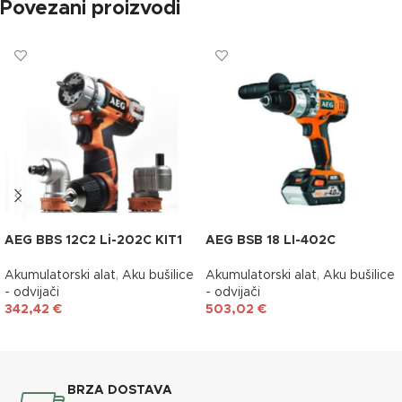
Povezani proizvodi
AEG BBS 12C2 Li-202C KIT1
AEG BSB 18 LI-402C
Akumulatorski alat
,
Aku bušilice
Akumulatorski alat
,
Aku bušilice
- odvijači
- odvijači
342,42
€
503,02
€
DODAJ U KOŠARICU
DODAJ U KOŠARICU
BRZA DOSTAVA