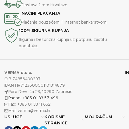
Dostava širom Hrvatske
NAĆINI PLAĆANJA
Plaćanje pouzećem ili internet bankarstvom
100% SIGURNA KUPNJA
Sigurna i bezbrižna kupnja uz potpunu zaštitu
podataka.
I
VERMA d.o.o.
OIB 74856490397
IBAN HR7123600001101314879
Pere Devćiča 23, 10290 Zaprešić
Phone: +385 01 33 57 496
Fax: +385 01 33 11 652
Mail:
verma@verma.hr
USLUGE
KORISNE
MOJ RAČUN
STRANICE