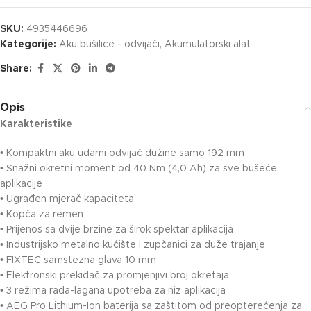
SKU:
4935446696
Kategorije:
Aku bušilice - odvijači
,
Akumulatorski alat
Share:
Opis
Karakteristike
• Kompaktni aku udarni odvijač dužine samo 192 mm
• Snažni okretni moment od 40 Nm (4,0 Ah) za sve bušeće
aplikacije
• Ugrađen mjerač kapaciteta
• Kopča za remen
• Prijenos sa dvije brzine za širok spektar aplikacija
• Industrijsko metalno kućište I zupčanici za duže trajanje
• FIXTEC samstezna glava 10 mm
• Elektronski prekidač za promjenjivi broj okretaja
• 3 režima rada-lagana upotreba za niz aplikacija
• AEG Pro Lithium-Ion baterija sa zaštitom od preopterećenja za