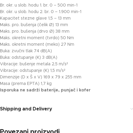
Br. okr. u slob. hodu 1. br. 0 – 500 min-1
Br. okr. u slob. hodu 2. br. 0 – 1.900 min-1
Kapacitet stezne glave 1,5 – 13 mm
Maks. pro. bušenja (čelik Ø) 13 mm
Maks. pro. bušenja (drvo Ø) 38 mm
Maks. okretni moment (tvrdo) 50 Nm
Maks. okretni moment (meko) 27 Nm
Buka: zvučni tlak 74 dB(A)
Buka: odstupanje (K) 3 dB(A)
Vibracije: bušenje metala 2,5 m/s²
Vibracije: odstupanje (K) 1,5 m/s²
Dimenzije (D x Š x V) 169 x 79 x 255 mm
Masa (prema EPTA) 1,7 kg
Isporuka ne sadrži baterije, punjač i kofer
Shipping and Delivery
Povezani proizvodi