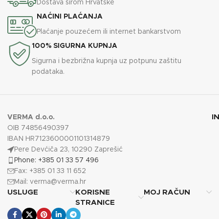
Dostava širom Hrvatske
NAĆINI PLAĆANJA
Plaćanje pouzećem ili internet bankarstvom
100% SIGURNA KUPNJA
Sigurna i bezbrižna kupnja uz potpunu zaštitu
podataka.
I
VERMA d.o.o.
OIB 74856490397
IBAN HR7123600001101314879
Pere Devćiča 23, 10290 Zaprešić
Phone: +385 01 33 57 496
Fax: +385 01 33 11 652
Mail:
verma@verma.hr
USLUGE
KORISNE
MOJ RAČUN
STRANICE