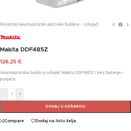
Početna
/
Akumulatorski alat
/
Aku bušilice - odvijači
Makita DDF485Z
126,25
€
Akumulatorska bušilica-odvijač Makita DDF485Z I bez baterije i
punjača
-
+
DODAJ U KOŠARICU
Compare
Dodaj na listu želja