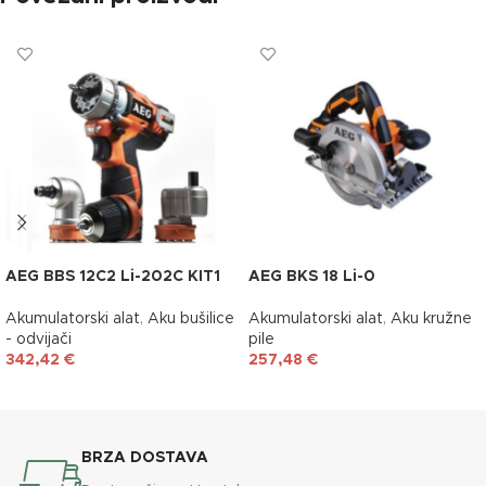
AEG BBS 12C2 Li-202C KIT1
AEG BKS 18 Li-0
Akumulatorski alat
,
Aku bušilice
Akumulatorski alat
,
Aku kružne
- odvijači
pile
342,42
€
257,48
€
DODAJ U KOŠARICU
DODAJ U KOŠARICU
BRZA DOSTAVA