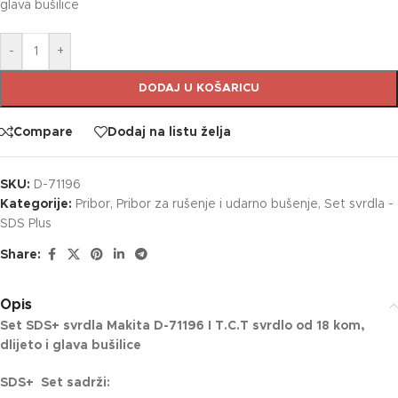
glava bušilice
-
+
DODAJ U KOŠARICU
Compare
Dodaj na listu želja
SKU:
D-71196
Kategorije:
Pribor
,
Pribor za rušenje i udarno bušenje
,
Set svrdla -
SDS Plus
Share:
Opis
Set SDS+ svrdla Makita D-71196 I T.C.T svrdlo od 18 kom,
dlijeto i glava bušilice
SDS+ Set sadrži: