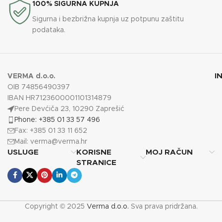
100% SIGURNA KUPNJA
Sigurna i bezbrižna kupnja uz potpunu zaštitu
podataka.
I
VERMA d.o.o.
OIB 74856490397
IBAN HR7123600001101314879
Pere Devćiča 23, 10290 Zaprešić
Phone: +385 01 33 57 496
Fax: +385 01 33 11 652
Mail:
verma@verma.hr
USLUGE
KORISNE
MOJ RAČUN
STRANICE
Copyright © 2025
Verma d.o.o.
Sva prava pridržana.