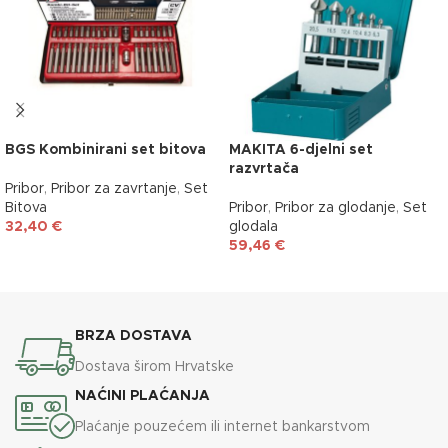
BGS Kombinirani set bitova
MAKITA 6-djelni set
razvrtača
Pribor
,
Pribor za zavrtanje
,
Set
Bitova
Pribor
,
Pribor za glodanje
,
Set
32,40
€
glodala
59,46
€
DODAJ U KOŠARICU
DODAJ U KOŠARICU
BRZA DOSTAVA
Dostava širom Hrvatske
NAĆINI PLAĆANJA
Plaćanje pouzećem ili internet bankarstvom