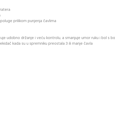
eratera
a
poluge prilikom punjenja čavlima
udobno držanje i veću kontrolu, a smanjuje umor ruku i bol s bo
prekidač kada su u spremniku preostala 3 ili manje čavla