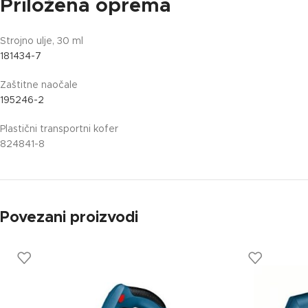
Priložena oprema
Strojno ulje, 30 ml
181434-7
Zaštitne naočale
195246-2
Plastični transportni kofer
824841-8
Povezani proizvodi