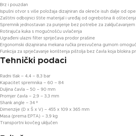
Brz i pouzdan
Ispušni otvor s više položaja dizajniran da okreće isuh dalje od op
Zaštitni odbojnici štite materijal i uređaj od ogrebotina ili oštećenj
Spremnik jednostavan za punjenje bez potrebe za zaključavanjem 
Rotirajuća kuka s mogućnošću uvlačenja
Ugrađeni ulazni filter spriječava prodor prašine
Ergonomski dizajnirana mekana ručka presvučena gumom omogućuje 
Funkcija za sprječavanje korištenja pištolja bez čavla koja blokira 
Tehnički podaci
Radni tlak – 4,4 – 8,3 bar
Kapacitet spremnika – 60 – 84
Duljina čavla – 50 – 90 mm
Promjer čavla – 2,9 – 3,3 mm
Shank angle – 34 º
Dimenzije (D x Š x V) – 455 x 109 x 365 mm
Masa (prema EPTA) – 3,9 kg
Transportni kovčeg uključen