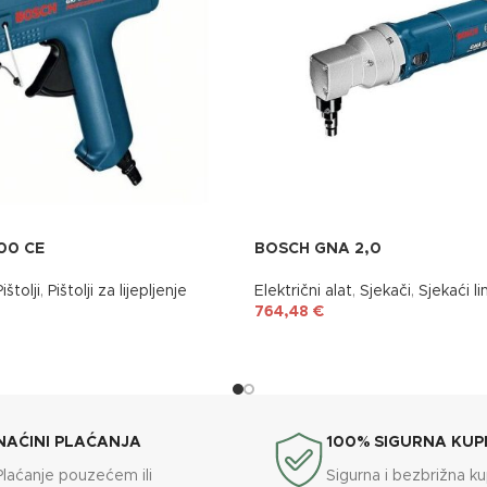
00 CE
BOSCH GNA 2,0
Pištolji
,
Pištolji za lijepljenje
Električni alat
,
Sjekači
,
Sjekaći l
764,48
€
NAĆINI PLAĆANJA
100% SIGURNA KUP
Plaćanje pouzećem ili
Sigurna i bezbrižna k