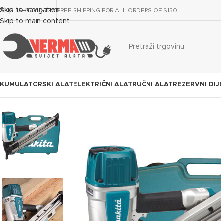
Skip to navigation
ENGLISH
COUNTRY
FREE SHIPPING FOR ALL ORDERS OF $150
Skip to main content
KUMULATORSKI ALAT
ELEKTRIČNI ALAT
RUČNI ALAT
REZERVNI DIJ