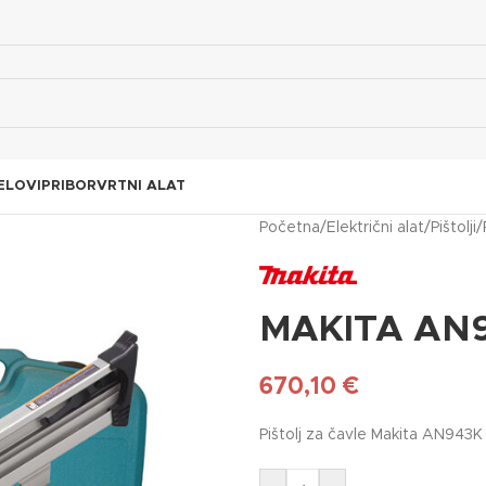
ELOVI
PRIBOR
VRTNI ALAT
Početna
/
Električni alat
/
Pištolji
/
MAKITA AN
670,10
€
Pištolj za čavle Makita AN943K