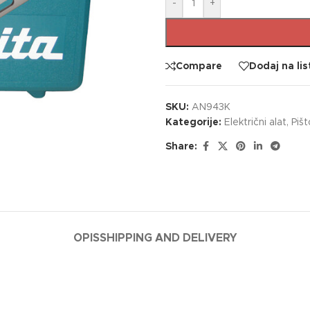
-
+
Compare
Dodaj na lis
SKU:
AN943K
Kategorije:
Električni alat
,
Pišto
Share:
OPIS
SHIPPING AND DELIVERY