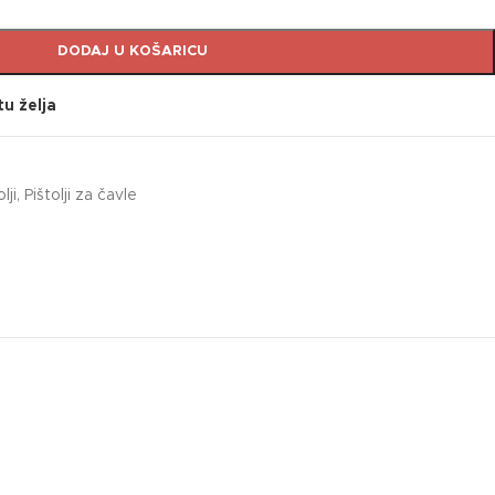
DODAJ U KOŠARICU
tu želja
lji
,
Pištolji za čavle