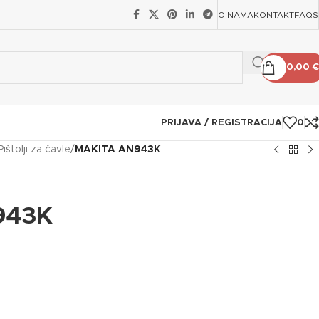
O NAMA
KONTAKT
FAQS
0,00
€
PRIJAVA / REGISTRACIJA
0
Pištolji za čavle
/
MAKITA AN943K
943K