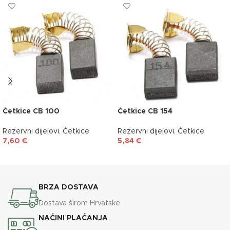
Četkice CB 100
Četkice CB 154
Rezervni dijelovi
,
Četkice
Rezervni dijelovi
,
Četkice
7,60
€
5,84
€
DODAJ U KOŠARICU
DODAJ U KOŠARICU
BRZA DOSTAVA
Dostava širom Hrvatske
NAĆINI PLAĆANJA