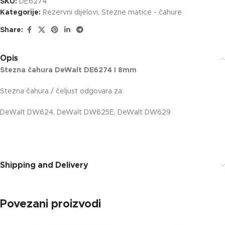
SKU:
DE6274
Kategorije:
Rezervni dijelovi
,
Stezne matice - čahure
Share:
Opis
Stezna čahura DeWalt DE6274 I 8mm
Stezna čahura / čeljust odgovara za:
DeWalt DW624, DeWalt DW625E, DeWalt DW629
Shipping and Delivery
Povezani proizvodi