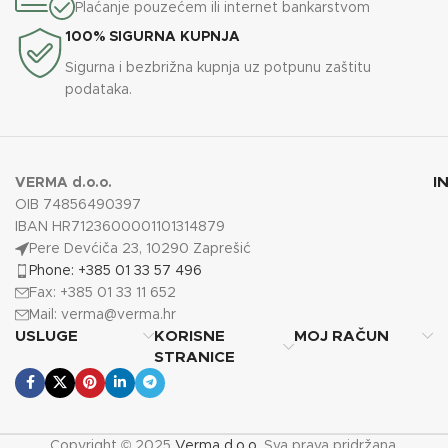
Plaćanje pouzećem ili internet bankarstvom
100% SIGURNA KUPNJA
Sigurna i bezbrižna kupnja uz potpunu zaštitu
podataka.
I
VERMA d.o.o.
OIB 74856490397
IBAN HR7123600001101314879
Pere Devćiča 23, 10290 Zaprešić
Phone: +385 01 33 57 496
Fax: +385 01 33 11 652
Mail:
verma@verma.hr
USLUGE
KORISNE
MOJ RAČUN
STRANICE
Copyright © 2025
Verma d.o.o.
Sva prava pridržana.