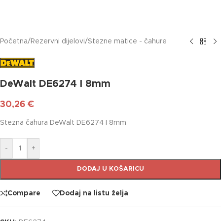
Početna
/
Rezervni dijelovi
/
Stezne matice - čahure
DeWalt DE6274 I 8mm
30,26
€
Stezna čahura DeWalt DE6274 I 8mm
-
+
DODAJ U KOŠARICU
Compare
Dodaj na listu želja