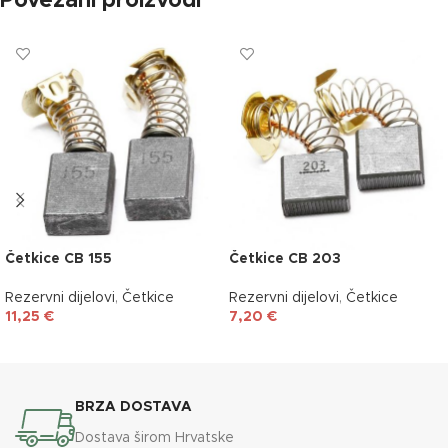
Povezani proizvodi
Četkice CB 155
Četkice CB 203
Rezervni dijelovi
,
Četkice
Rezervni dijelovi
,
Četkice
11,25
€
7,20
€
DODAJ U KOŠARICU
DODAJ U KOŠARICU
BRZA DOSTAVA
Dostava širom Hrvatske