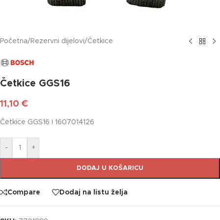
Početna
/
Rezervni dijelovi
/
Četkice
Četkice GGS16
11,10
€
Četkice GGS16 I 1607014126
-
+
DODAJ U KOŠARICU
Compare
Dodaj na listu želja