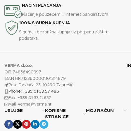
NAĆINI PLAĆANJA
Plaćanje pouzećem ili internet bankarstvom
100% SIGURNA KUPNJA
Sigurna i bezbrižna kupnja uz potpunu zaštitu
podataka.
I
VERMA d.o.o.
OIB 74856490397
IBAN HR7123600001101314879
Pere Devćiča 23, 10290 Zaprešić
Phone: +385 01 33 57 496
Fax: +385 01 33 11 652
Mail:
verma@verma.hr
USLUGE
KORISNE
MOJ RAČUN
STRANICE