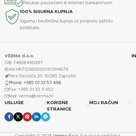
Plaćanje pouzećem ili internet bankarstvom
100% SIGURNA KUPNJA
Sigurna i bezbrižna kupnja uz potpunu zaštitu
podataka.
I
VERMA d.o.o.
OIB 74856490397
IBAN HR7123600001101314879
Pere Devćiča 23, 10290 Zaprešić
Phone: +385 01 33 57 496
Fax: +385 01 33 11 652
Mail:
verma@verma.hr
USLUGE
KORISNE
MOJ RAČUN
STRANICE