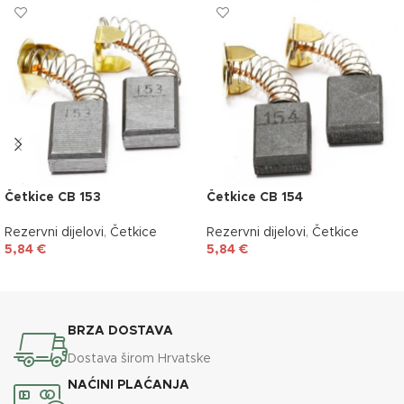
Četkice CB 153
Četkice CB 154
Rezervni dijelovi
,
Četkice
Rezervni dijelovi
,
Četkice
5,84
€
5,84
€
DODAJ U KOŠARICU
DODAJ U KOŠARICU
BRZA DOSTAVA
Dostava širom Hrvatske
NAĆINI PLAĆANJA