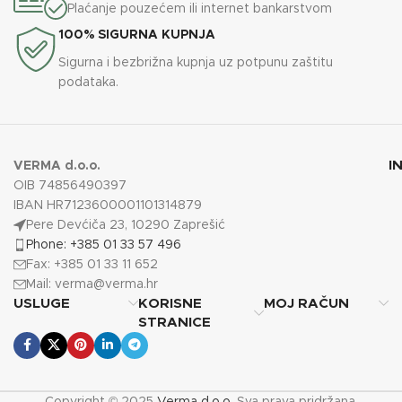
Plaćanje pouzećem ili internet bankarstvom
100% SIGURNA KUPNJA
Sigurna i bezbrižna kupnja uz potpunu zaštitu
podataka.
I
VERMA d.o.o.
OIB 74856490397
IBAN HR7123600001101314879
Pere Devćiča 23, 10290 Zaprešić
Phone: +385 01 33 57 496
Fax: +385 01 33 11 652
Mail:
verma@verma.hr
USLUGE
KORISNE
MOJ RAČUN
STRANICE