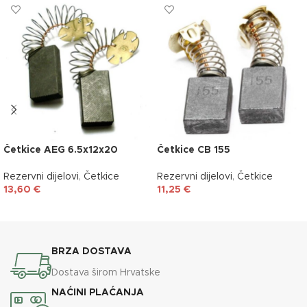
Četkice AEG 6.5x12x20
Četkice CB 155
Rezervni dijelovi
,
Četkice
Rezervni dijelovi
,
Četkice
13,60
€
11,25
€
DODAJ U KOŠARICU
DODAJ U KOŠARICU
BRZA DOSTAVA
Dostava širom Hrvatske
NAĆINI PLAĆANJA