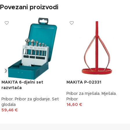
Povezani proizvodi
MAKITA 6-djelni set
MAKITA P-02331
razvrtača
Pribor za mješala
,
Mješala
,
Pribor
,
Pribor za glodanje
,
Set
Pribor
glodala
14,60
€
59,46
€
DODAJ U KOŠARICU
DODAJ U KOŠARICU