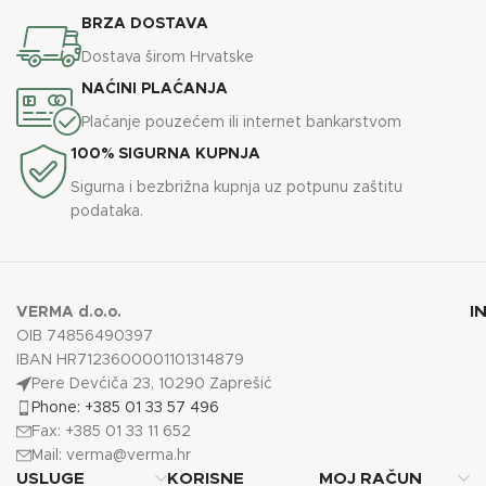
BRZA DOSTAVA
Dostava širom Hrvatske
NAĆINI PLAĆANJA
Plaćanje pouzećem ili internet bankarstvom
100% SIGURNA KUPNJA
Sigurna i bezbrižna kupnja uz potpunu zaštitu
podataka.
I
VERMA d.o.o.
OIB 74856490397
IBAN HR7123600001101314879
Pere Devćiča 23, 10290 Zaprešić
Phone: +385 01 33 57 496
Fax: +385 01 33 11 652
Mail:
verma@verma.hr
USLUGE
KORISNE
MOJ RAČUN