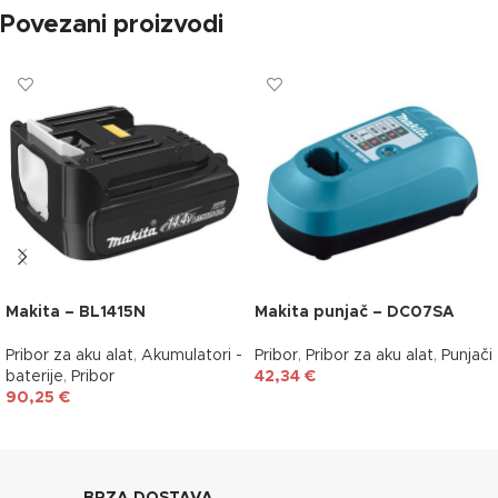
Povezani proizvodi
Makita – BL1415N
Makita punjač – DC07SA
Pribor za aku alat
,
Akumulatori -
Pribor
,
Pribor za aku alat
,
Punjači
baterije
,
Pribor
42,34
€
90,25
€
DODAJ U KOŠARICU
DODAJ U KOŠARICU