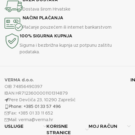
BRZA DOSTAVA
Dostava širom Hrvatske
NAĆINI PLAĆANJA
Plaćanje pouzećem ili internet bankarstvom
100% SIGURNA KUPNJA
Sigurna i bezbrižna kupnja uz potpunu zaštitu
podataka.
I
VERMA d.o.o.
OIB 74856490397
IBAN HR7123600001101314879
Pere Devćiča 23, 10290 Zaprešić
Phone: +385 01 33 57 496
Fax: +385 01 33 11 652
Mail:
verma@verma.hr
USLUGE
KORISNE
MOJ RAČUN
STRANICE