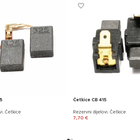
25
Četkice CB 415
vi
,
Četkice
Rezervni dijelovi
,
Četkice
7,70
€