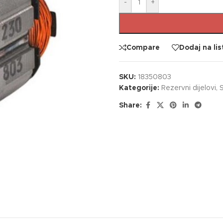
-
+
Compare
Dodaj na lis
SKU:
18350803
Kategorije:
Rezervni dijelovi
,
S
Share: