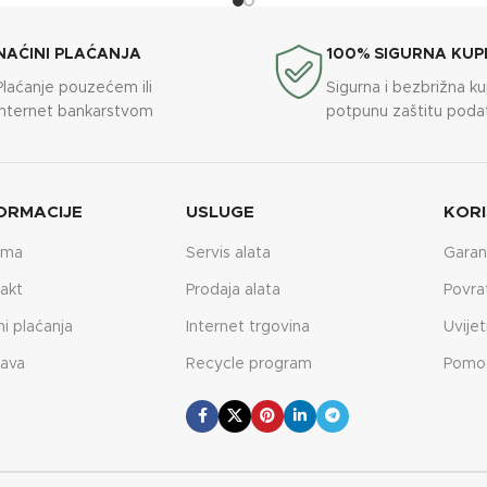
NAĆINI PLAĆANJA
100% SIGURNA KUP
Plaćanje pouzećem ili
Sigurna i bezbrižna k
internet bankarstvom
potpunu zaštitu poda
ORMACIJE
USLUGE
KORI
ama
Servis alata
Garan
akt
Prodaja alata
Povra
ni plaćanja
Internet trgovina
Uvijet
ava
Recycle program
Pomo