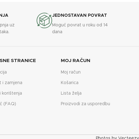
NJA
JEDNOSTAVAN POVRAT
upnja uz
Moguć povrat u roku od 14
taka.
dana
SNE STRANICE
MOJ RAČUN
cija
Moj račun
t i zamjena
Košarica
i korištenja
Lista želja
ć (FAQ)
Proizvodi za usporedbu
Photos by Vecteezy