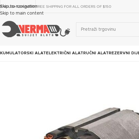
Skip to navigation
ENGLISH
COUNTRY
FREE SHIPPING FOR ALL ORDERS OF $150
Skip to main content
KUMULATORSKI ALAT
ELEKTRIČNI ALAT
RUČNI ALAT
REZERVNI DIJ