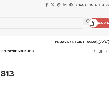
O NAMA
KONTAKT
FAQS
0,00
€
PRIJAVA / REGISTRACIJA
0
ori
/
Stator SRE5-813
-813