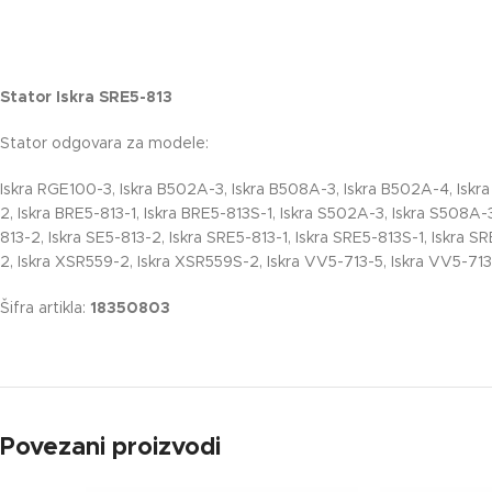
Stator Iskra SRE5-813
Stator odgovara za modele:
Iskra RGE100-3, Iskra B502A-3, Iskra B508A-3, Iskra B502A-4, Iskra 
2, Iskra BRE5-813-1, Iskra BRE5-813S-1, Iskra S502A-3, Iskra S508A-3
813-2, Iskra SE5-813-2, Iskra SRE5-813-1, Iskra SRE5-813S-1, Iskra
2, Iskra XSR559-2, Iskra XSR559S-2, Iskra VV5-713-5, Iskra VV5-71
Šifra artikla:
18350803
Povezani proizvodi