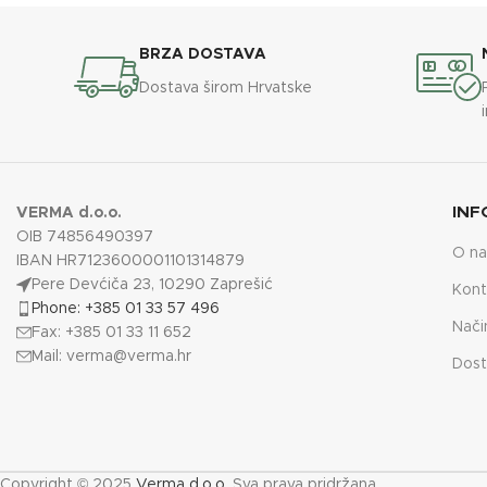
BRZA DOSTAVA
Dostava širom Hrvatske
INF
VERMA d.o.o.
OIB 74856490397
O n
IBAN HR7123600001101314879
Pere Devćiča 23, 10290 Zaprešić
Kont
Phone: +385 01 33 57 496
Nači
Fax: +385 01 33 11 652
Mail:
verma@verma.hr
Dost
Copyright © 2025
Verma d.o.o.
Sva prava pridržana.