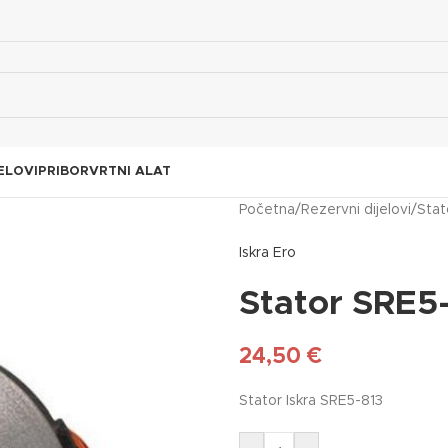
ELOVI
PRIBOR
VRTNI ALAT
Početna
/
Rezervni dijelovi
/
Stat
Iskra Ero
Stator SRE5
24,50
€
Stator Iskra SRE5-813