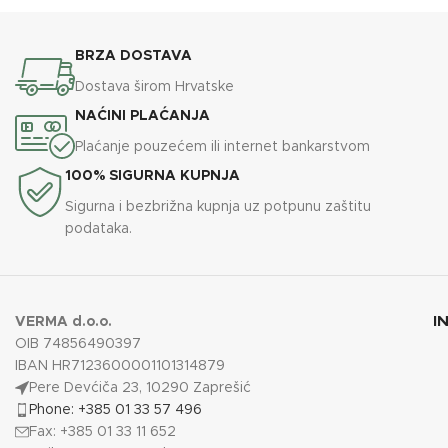
BRZA DOSTAVA
Dostava širom Hrvatske
NAĆINI PLAĆANJA
Plaćanje pouzećem ili internet bankarstvom
100% SIGURNA KUPNJA
Sigurna i bezbrižna kupnja uz potpunu zaštitu
podataka.
I
VERMA d.o.o.
OIB 74856490397
IBAN HR7123600001101314879
Pere Devćiča 23, 10290 Zaprešić
Phone: +385 01 33 57 496
Fax: +385 01 33 11 652