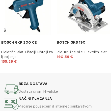
BOSCH GKP 200 CE
BOSCH GKS 190
Električni alat
,
Pištolji
,
Pištolji za
Pile
,
Kružne pile
,
Električni alat
lijepljenje
190,59
€
155,29
€
DODAJ U KOŠARICU
DODAJ U KOŠARICU
BRZA DOSTAVA
Dostava širom Hrvatske
NAĆINI PLAĆANJA
Plaćanje pouzećem ili internet bankarstvom