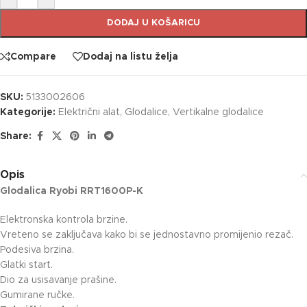
DODAJ U KOŠARICU
Compare
Dodaj na listu želja
SKU:
5133002606
Kategorije:
Električni alat
,
Glodalice
,
Vertikalne glodalice
Share:
Opis
Glodalica Ryobi RRT1600P-K
Elektronska kontrola brzine.
Vreteno se zaključava kako bi se jednostavno promijenio rezač.
Podesiva brzina.
Glatki start.
Dio za usisavanje prašine.
Gumirane ručke.