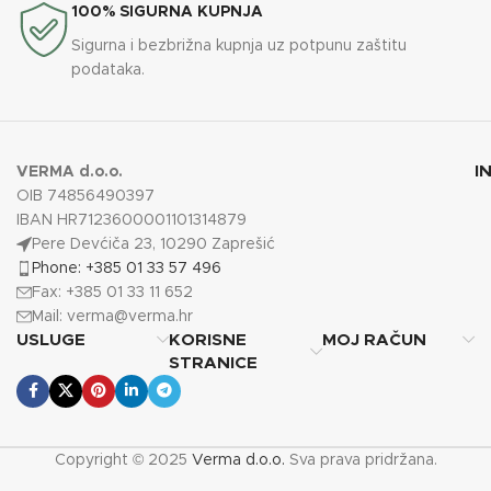
100% SIGURNA KUPNJA
Sigurna i bezbrižna kupnja uz potpunu zaštitu
podataka.
I
VERMA d.o.o.
OIB 74856490397
IBAN HR7123600001101314879
Pere Devćiča 23, 10290 Zaprešić
Phone: +385 01 33 57 496
Fax: +385 01 33 11 652
Mail:
verma@verma.hr
USLUGE
KORISNE
MOJ RAČUN
STRANICE
Copyright © 2025
Verma d.o.o.
Sva prava pridržana.