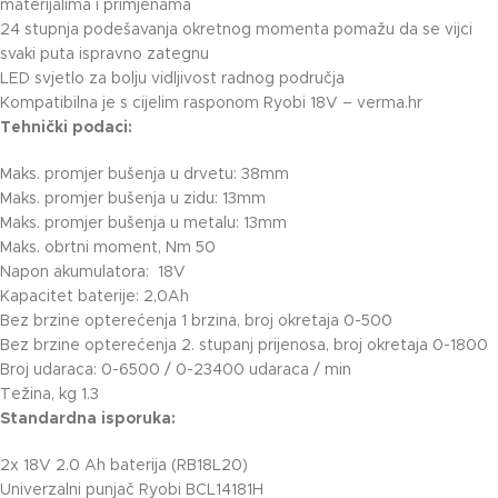
materijalima i primjenama
24 stupnja podešavanja okretnog momenta pomažu da se vijci
svaki puta ispravno zategnu
LED svjetlo za bolju vidljivost radnog područja
Kompatibilna je s cijelim rasponom Ryobi 18V
– verma.hr
Tehnički podaci:
Maks. promjer bušenja u drvetu: 38mm
Maks. promjer bušenja u zidu: 13mm
Maks. promjer bušenja u metalu: 13mm
Maks. obrtni moment, Nm 50
Napon akumulatora: 18V
Kapacitet baterije: 2,0Ah
Bez brzine opterećenja 1 brzina, broj okretaja 0-500
Bez brzine opterećenja 2. stupanj prijenosa, broj okretaja 0-1800
Broj udaraca: 0-6500 / 0-23400 udaraca / min
Težina, kg 1.3
Standardna isporuka:
2x 18V 2.0 Ah baterija (RB18L20)
Univerzalni punjač Ryobi BCL14181H