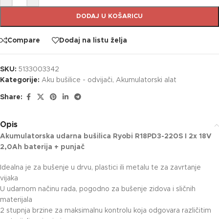
DODAJ U KOŠARICU
Compare
Dodaj na listu želja
SKU:
5133003342
Kategorije:
Aku bušilice - odvijači
,
Akumulatorski alat
Share:
Opis
Akumulatorska udarna bušilica Ryobi R18PD3-220S I 2x 18V
2,0Ah baterija + punjač
Idealna je za bušenje u drvu, plastici ili metalu te za zavrtanje
vijaka
U udarnom načinu rada, pogodno za bušenje zidova i sličnih
materijala
2 stupnja brzine za maksimalnu kontrolu koja odgovara različitim