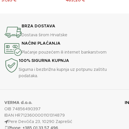
31,85
€
463,20
€
DODAJ U KOŠARICU
DODAJ U KOŠARICU
BRZA DOSTAVA
Dostava širom Hrvatske
NAĆINI PLAĆANJA
Plaćanje pouzećem ili internet bankarstvom
100% SIGURNA KUPNJA
Sigurna i bezbrižna kupnja uz potpunu zaštitu
podataka.
I
VERMA d.o.o.
OIB 74856490397
IBAN HR7123600001101314879
Pere Devćiča 23, 10290 Zaprešić
Phone: +385 01 33 57 496