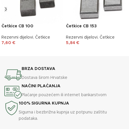
Četkice CB 100
Četkice CB 153
Rezervni dijelovi
,
Četkice
Rezervni dijelovi
,
Četkice
7,60
€
5,84
€
DODAJ U KOŠARICU
DODAJ U KOŠARICU
BRZA DOSTAVA
Dostava širom Hrvatske
NAĆINI PLAĆANJA
Plaćanje pouzećem ili internet bankarstvom
100% SIGURNA KUPNJA
Sigurna i bezbrižna kupnja uz potpunu zaštitu
podataka.