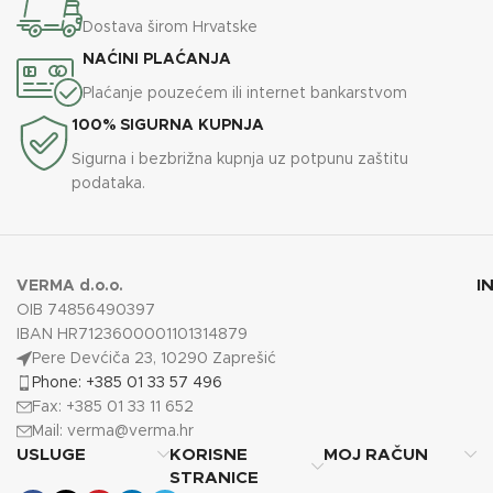
Dostava širom Hrvatske
NAĆINI PLAĆANJA
Plaćanje pouzećem ili internet bankarstvom
100% SIGURNA KUPNJA
Sigurna i bezbrižna kupnja uz potpunu zaštitu
podataka.
I
VERMA d.o.o.
OIB 74856490397
IBAN HR7123600001101314879
Pere Devćiča 23, 10290 Zaprešić
Phone: +385 01 33 57 496
Fax: +385 01 33 11 652
Mail:
verma@verma.hr
USLUGE
KORISNE
MOJ RAČUN
STRANICE