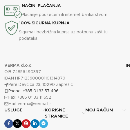
NAĆINI PLAĆANJA
Plaćanje pouzećem ili internet bankarstvom
100% SIGURNA KUPNJA
Sigurna i bezbrižna kupnja uz potpunu zaštitu
podataka.
I
VERMA d.o.o.
OIB 74856490397
IBAN HR7123600001101314879
Pere Devćiča 23, 10290 Zaprešić
Phone: +385 01 33 57 496
Fax: +385 01 33 11 652
Mail:
verma@verma.hr
USLUGE
KORISNE
MOJ RAČUN
STRANICE