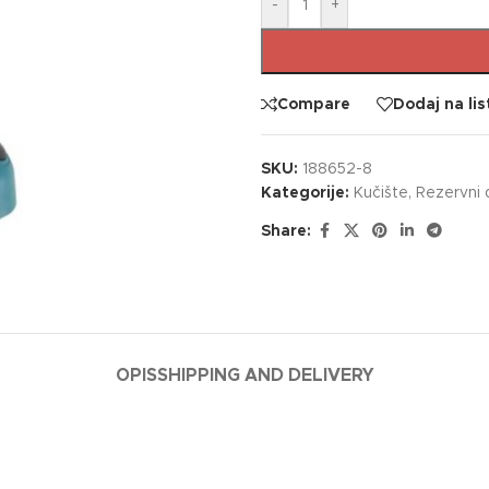
-
+
Compare
Dodaj na lis
SKU:
188652-8
Kategorije:
Kučište
,
Rezervni d
Share:
OPIS
SHIPPING AND DELIVERY