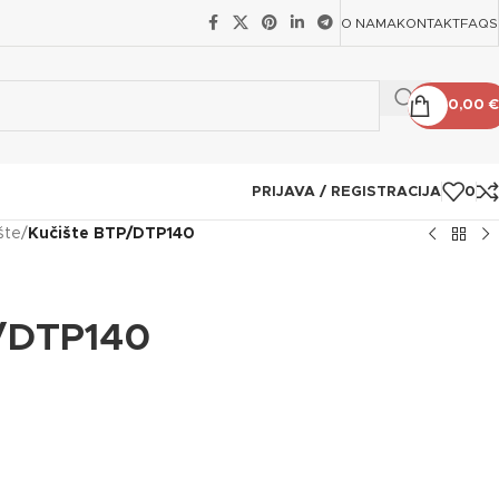
O NAMA
KONTAKT
FAQS
0,00
€
PRIJAVA / REGISTRACIJA
0
šte
/
Kučište BTP/DTP140
P/DTP140