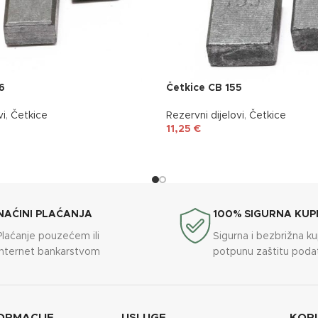
6
Četkice CB 155
vi
,
Četkice
Rezervni dijelovi
,
Četkice
11,25
€
NAĆINI PLAĆANJA
100% SIGURNA KUP
Plaćanje pouzećem ili
Sigurna i bezbrižna k
internet bankarstvom
potpunu zaštitu poda
ORMACIJE
USLUGE
KORI