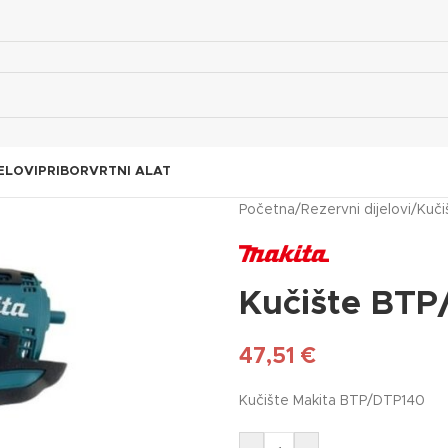
ELOVI
PRIBOR
VRTNI ALAT
Početna
/
Rezervni dijelovi
/
Kuči
Kučište BT
47,51
€
Kučište Makita BTP/DTP140