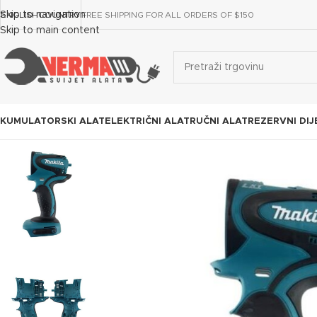
Skip to navigation
ENGLISH
COUNTRY
FREE SHIPPING FOR ALL ORDERS OF $150
Skip to main content
KUMULATORSKI ALAT
ELEKTRIČNI ALAT
RUČNI ALAT
REZERVNI DIJ