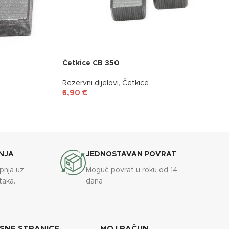
Četkice CB 350
Rezervni dijelovi
,
Četkice
6,90
€
NJA
JEDNOSTAVAN POVRAT
upnja uz
Moguć povrat u roku od 14
taka.
dana
SNE STRANICE
MOJ RAČUN