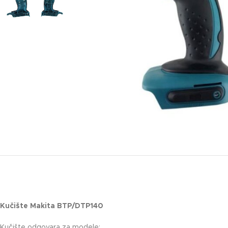
Kučište Makita BTP/DTP140
Kučište odgovara za modele: