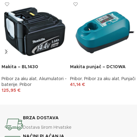
Makita – BL1430
Makita punjač – DC10WA
Pribor za aku alat
,
Akumulatori -
Pribor
,
Pribor za aku alat
,
Punjači
baterije
,
Pribor
41,14
€
125,95
€
DODAJ U KOŠARICU
DODAJ U KOŠARICU
BRZA DOSTAVA
Dostava širom Hrvatske
NAĆINI PLAĆANJA