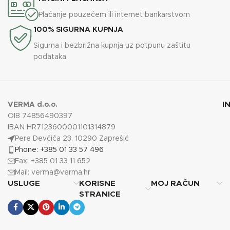
Plaćanje pouzećem ili internet bankarstvom
100% SIGURNA KUPNJA
Sigurna i bezbrižna kupnja uz potpunu zaštitu
podataka.
I
VERMA d.o.o.
OIB 74856490397
IBAN HR7123600001101314879
Pere Devćiča 23, 10290 Zaprešić
Phone: +385 01 33 57 496
Fax: +385 01 33 11 652
Mail:
verma@verma.hr
USLUGE
KORISNE
MOJ RAČUN
STRANICE