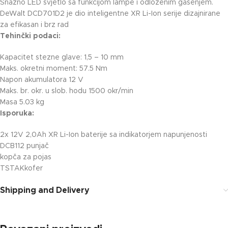
Snažno LED svjetlo sa funkcijom lampe i odloženim gašenjem.
DeWalt DCD701D2 je dio inteligentne XR Li-Ion serije dizajnirane
za efikasan i brz rad
Tehinčki podaci:
Kapacitet stezne glave: 1,5 – 10 mm
Maks. okretni moment: 57.5 Nm
Napon akumulatora 12 V
Maks. br. okr. u slob. hodu 1500 okr/min
Masa 5.03 kg
Isporuka:
2x 12V 2,0Ah XR Li-Ion baterije sa indikatorjem napunjenosti
DCB112 punjač
kopča za pojas
TSTAKkofer
Shipping and Delivery