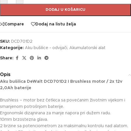
DODAJ U KOŠARICU
Compare
Dodaj na listu želja
SKU:
DCD701D2
Kategorije:
Aku bušilice - odvijači
,
Akumulatorski alat
Share:
Opis
Aku bušilica DeWalt DCD701D2 I Brushless motor / 2x 12v
2,0Ah baterije
Brushless – motor bez četkica sa povećanim životnim vijekom i
smanjenom potrošnjom baterije.
Ergonomski dizajnirana za manje napora pri dužem radu.
10mm brzostezna glava.
2 brzine sa potenciometrom za maksimalnu kontrolu nad alatom.