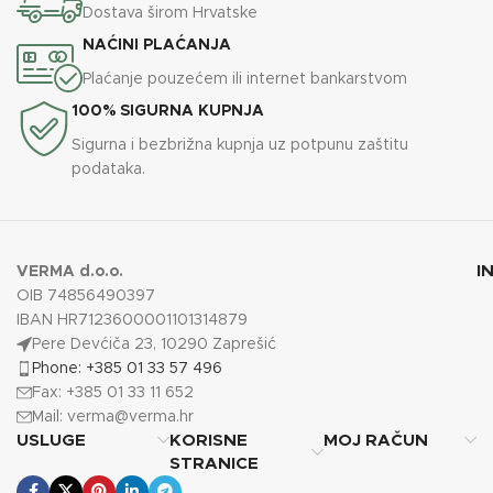
Dostava širom Hrvatske
NAĆINI PLAĆANJA
Plaćanje pouzećem ili internet bankarstvom
100% SIGURNA KUPNJA
Sigurna i bezbrižna kupnja uz potpunu zaštitu
podataka.
I
VERMA d.o.o.
OIB 74856490397
IBAN HR7123600001101314879
Pere Devćiča 23, 10290 Zaprešić
Phone: +385 01 33 57 496
Fax: +385 01 33 11 652
Mail:
verma@verma.hr
USLUGE
KORISNE
MOJ RAČUN
STRANICE