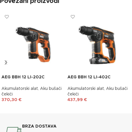
Povezani proizvodi
AEG BBH 12 LI-202C
AEG BBH 12 LI-402C
Akumulatorski alat
,
Aku bušaći
Akumulatorski alat
,
Aku bušaći
čekići
čekići
370,30
€
437,99
€
DODAJ U KOŠARICU
DODAJ U KOŠARICU
BRZA DOSTAVA