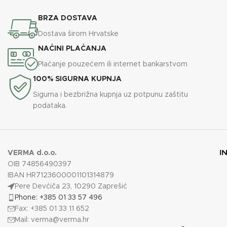
BRZA DOSTAVA
Dostava širom Hrvatske
NAĆINI PLAĆANJA
Plaćanje pouzećem ili internet bankarstvom
100% SIGURNA KUPNJA
Sigurna i bezbrižna kupnja uz potpunu zaštitu
podataka.
I
VERMA d.o.o.
OIB 74856490397
IBAN HR7123600001101314879
Pere Devćiča 23, 10290 Zaprešić
Phone: +385 01 33 57 496
Fax: +385 01 33 11 652
Mail:
verma@verma.hr