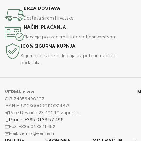
BRZA DOSTAVA
Dostava širom Hrvatske
NAĆINI PLAĆANJA
Plaćanje pouzećem ili internet bankarstvom
100% SIGURNA KUPNJA
Sigurna i bezbrižna kupnja uz potpunu zaštitu
podataka.
I
VERMA d.o.o.
OIB 74856490397
IBAN HR7123600001101314879
Pere Devćiča 23, 10290 Zaprešić
Phone: +385 01 33 57 496
Fax: +385 01 33 11 652
Mail:
verma@verma.hr
USLUGE
KORISNE
MOJ RAČUN