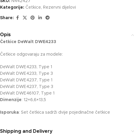
SKU:
N442427
Kategorije:
Četkice
,
Rezervni dijelovi
Share:
Opis
Četkice DeWalt DWE4233
Četkice odgovaraju za modele:
DeWalt DWE4233, Type 1
DeWalt DWE4233, Type 3
DeWalt DWE4237, Type 1
DeWalt DWE4237, Type 3
DeWalt DWE46107, Type 1
Dimenzije
: 12×6,6×13,5
Isporuka
: Set četkica sadrži dvije pojedinačne četkice
Shipping and Delivery