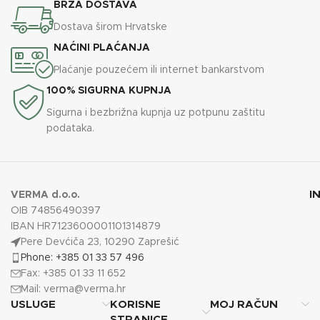
BRZA DOSTAVA
Dostava širom Hrvatske
NAĆINI PLAĆANJA
Plaćanje pouzećem ili internet bankarstvom
100% SIGURNA KUPNJA
Sigurna i bezbrižna kupnja uz potpunu zaštitu
podataka.
I
VERMA d.o.o.
OIB 74856490397
IBAN HR7123600001101314879
Pere Devćiča 23, 10290 Zaprešić
Phone: +385 01 33 57 496
Fax: +385 01 33 11 652
Mail:
verma@verma.hr
USLUGE
KORISNE
MOJ RAČUN
STRANICE