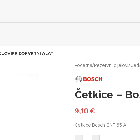
ELOVI
PRIBOR
VRTNI ALAT
Početna
/
Rezervni dijelovi
/
Četk
Četkice – B
9,10
€
Četkice Bosch GNF 65 A