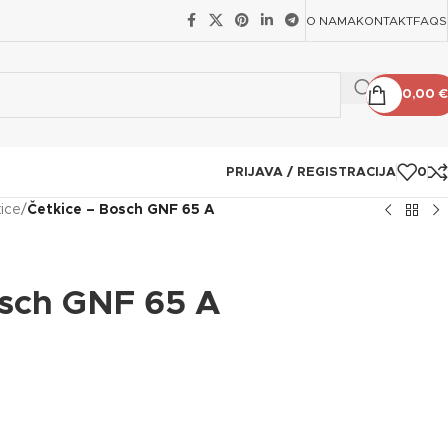
O NAMA
KONTAKT
FAQS
0,00
€
PRIJAVA / REGISTRACIJA
0
ice
/
Četkice – Bosch GNF 65 A
osch GNF 65 A