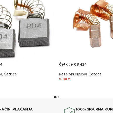
04
Četkice CB 424
vi
,
Četkice
Rezervni dijelovi
,
Četkice
5,84
€
NAĆINI PLAĆANJA
100% SIGURNA KUP