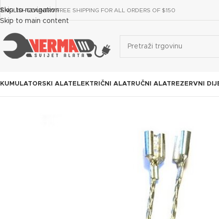
Skip to navigation
ENGLISH
COUNTRY
FREE SHIPPING FOR ALL ORDERS OF $150
Skip to main content
KUMULATORSKI ALAT
ELEKTRIČNI ALAT
RUČNI ALAT
REZERVNI DIJ