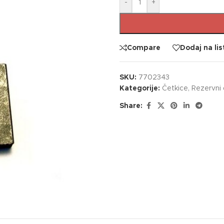
-
+
Compare
Dodaj na lis
SKU:
7702343
Kategorije:
Četkice
,
Rezervni d
Share: