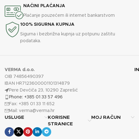
NAĆINI PLAĆANJA
Plaćanje pouzećem ili internet bankarstvom
100% SIGURNA KUPNJA
Sigurna i bezbrižna kupnja uz potpunu zaštitu
podataka.
I
VERMA d.o.o.
OIB 74856490397
IBAN HR7123600001101314879
Pere Devćiča 23, 10290 Zaprešić
Phone: +385 01 33 57 496
Fax: +385 01 33 11 652
Mail:
verma@verma.hr
USLUGE
KORISNE
MOJ RAČUN
STRANICE