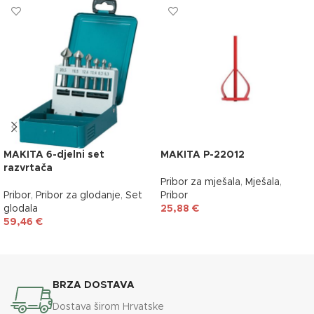
MAKITA 6-djelni set
MAKITA P-22012
razvrtača
Pribor za mješala
,
Mješala
,
Pribor
,
Pribor za glodanje
,
Set
Pribor
glodala
25,88
€
59,46
€
DODAJ U KOŠARICU
DODAJ U KOŠARICU
BRZA DOSTAVA
Dostava širom Hrvatske