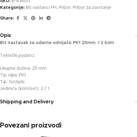
SKU:
B-63600
Kategorije:
Bit nastavci PH
,
Pribor
,
Pribor za zavrtanje
Share:
Opis
Bit nastavak za udarne odvijače PH1 25mm I 2 kom
Tehnički podatci:
Ukupna dužina: 25 mm
Tip vijka: PH1
Tip: torzijski
Jedinica (kom/set): 2 / 1
Shipping and Delivery
Povezani proizvodi