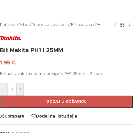
Početna
/
Pribor
/
Pribor za zavrtanje
/
Bit nastavci PH
Bit Makita PH1 I 25MM
1,95
€
Bit nastavak za udarne odvijače PH1 25mm I 2 kom
-
+
DODAJ U KOŠARICU
Compare
Dodaj na listu želja