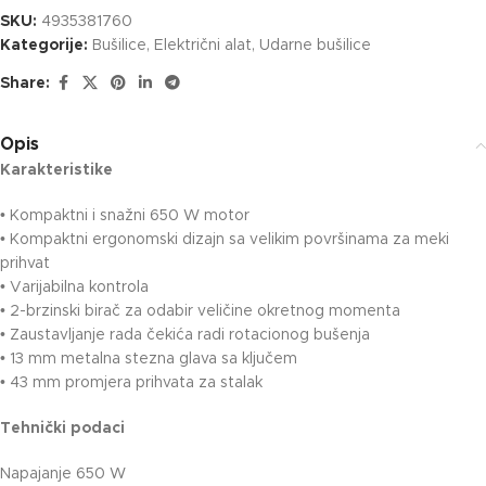
SKU:
4935381760
Kategorije:
Bušilice
,
Električni alat
,
Udarne bušilice
Share:
Opis
Karakteristike
• Kompaktni i snažni 650 W motor
• Kompaktni ergonomski dizajn sa velikim površinama za meki
prihvat
• Varijabilna kontrola
• 2-brzinski birač za odabir veličine okretnog momenta
• Zaustavljanje rada čekića radi rotacionog bušenja
• 13 mm metalna stezna glava sa ključem
• 43 mm promjera prihvata za stalak
Tehnički podaci
Napajanje 650 W