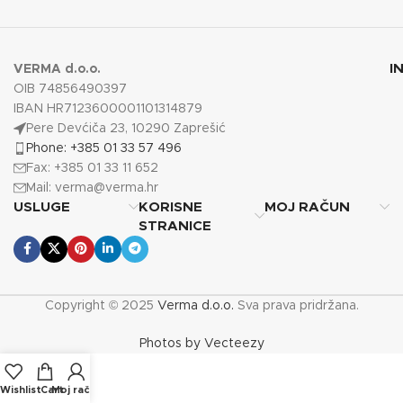
I
VERMA d.o.o.
OIB 74856490397
IBAN HR7123600001101314879
Pere Devćiča 23, 10290 Zaprešić
Phone: +385 01 33 57 496
Fax: +385 01 33 11 652
Mail:
verma@verma.hr
USLUGE
KORISNE
MOJ RAČUN
STRANICE
Copyright © 2025
Verma d.o.o.
Sva prava pridržana.
Photos by Vecteezy
Wishlist
Cart
Moj račun