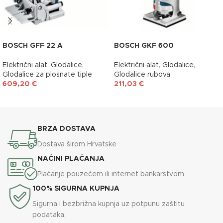
BOSCH GFF 22 A
BOSCH GKF 600
Električni alat
,
Glodalice
,
Električni alat
,
Glodalice
,
Glodalice za plosnate tiple
Glodalice rubova
609,20
€
211,03
€
DODAJ U KOŠARICU
DODAJ U KOŠARICU
BRZA DOSTAVA
Dostava širom Hrvatske
NAĆINI PLAĆANJA
Plaćanje pouzećem ili internet bankarstvom
100% SIGURNA KUPNJA
Sigurna i bezbrižna kupnja uz potpunu zaštitu
podataka.