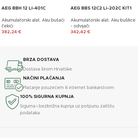
AEG BBH 12 LI-401C
AEG BBS 12C2 Li-202C KIT1
Akumulatorski alat
,
Aku bušaći
Akumulatorski alat
,
Aku bušilice
čekići
- odvijači
382,24
€
342,42
€
DODAJ U KOŠARICU
DODAJ U KOŠARICU
BRZA DOSTAVA
Dostava širom Hrvatske
NAĆINI PLAĆANJA
Plaćanje pouzećem ili internet bankarstvom
100% SIGURNA KUPNJA
Sigurna i bezbrižna kupnja uz potpunu zaštitu
podataka.