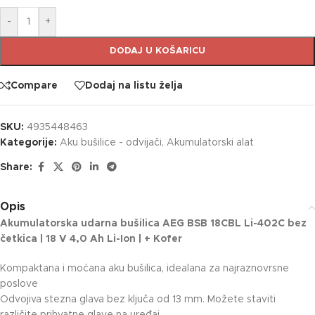
-
+
DODAJ U KOŠARICU
Compare
Dodaj na listu želja
SKU:
4935448463
Kategorije:
Aku bušilice - odvijači
,
Akumulatorski alat
Share:
Opis
Akumulatorska udarna bušilica AEG BSB 18CBL Li-402C bez
četkica | 18 V 4,0 Ah Li-Ion | + Kofer
Kompaktana i moćana aku bušilica, idealana za najraznovrsne
poslove
Odvojiva stezna glava bez ključa od 13 mm. Možete staviti