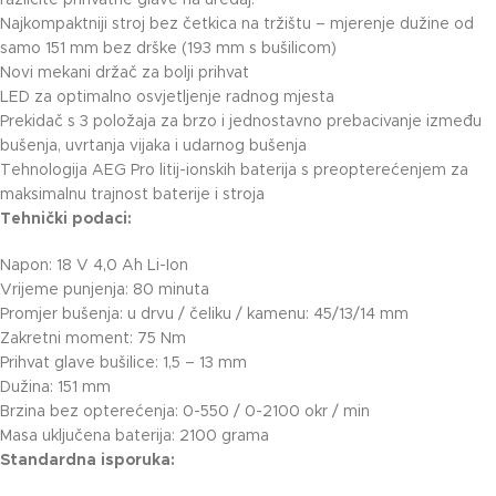
različite prihvatne glave na uređaj.
Najkompaktniji stroj bez četkica na tržištu – mjerenje dužine od
samo 151 mm bez drške (193 mm s bušilicom)
Novi mekani držač za bolji prihvat
LED za optimalno osvjetljenje radnog mjesta
Prekidač s 3 položaja za brzo i jednostavno prebacivanje između
bušenja, uvrtanja vijaka i udarnog bušenja
Tehnologija AEG Pro litij-ionskih baterija s preopterećenjem za
maksimalnu trajnost baterije i stroja
Tehnički podaci:
Napon: 18 V 4,0 Ah Li-Ion
Vrijeme punjenja: 80 minuta
Promjer bušenja: u drvu / čeliku / kamenu: 45/13/14 mm
Zakretni moment: 75 Nm
Prihvat glave bušilice: 1,5 – 13 mm
Dužina: 151 mm
Brzina bez opterećenja: 0-550 / 0-2100 okr / min
Masa uključena baterija: 2100 grama
Standardna isporuka: