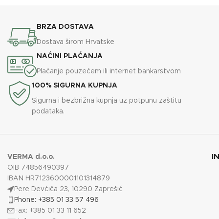
BRZA DOSTAVA
Dostava širom Hrvatske
NAĆINI PLAĆANJA
Plaćanje pouzećem ili internet bankarstvom
100% SIGURNA KUPNJA
Sigurna i bezbrižna kupnja uz potpunu zaštitu
podataka.
I
VERMA d.o.o.
OIB 74856490397
IBAN HR7123600001101314879
Pere Devćiča 23, 10290 Zaprešić
Phone: +385 01 33 57 496
Fax: +385 01 33 11 652