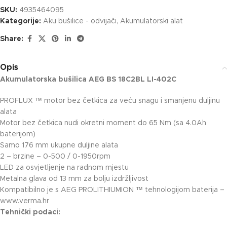
SKU:
4935464095
Kategorije:
Aku bušilice - odvijači
,
Akumulatorski alat
Share:
Opis
Akumulatorska bušilica AEG BS 18C2BL LI-402C
PROFLUX ™ motor bez četkica za veću snagu i smanjenu duljinu
alata
Motor bez četkica nudi okretni moment do 65 Nm (sa 4.0Ah
baterijom)
Samo 176 mm ukupne duljine alata
2 – brzine – 0-500 / 0-1950rpm
LED za osvjetljenje na radnom mjestu
Metalna glava od 13 mm za bolju izdržljivost
Kompatibilno je s AEG PROLITHIUMION ™ tehnologijom baterija
–
www.verma.hr
Tehnički podaci: