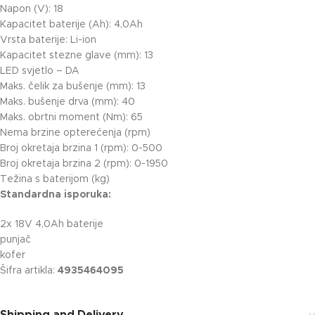
Napon (V): 18
Kapacitet baterije (Ah): 4,0Ah
Vrsta baterije: Li-ion
Kapacitet stezne glave (mm): 13
LED svjetlo – DA
Maks. čelik za bušenje (mm): 13
Maks. bušenje drva (mm): 40
Maks. obrtni moment (Nm): 65
Nema brzine opterećenja (rpm)
Broj okretaja brzina 1 (rpm): 0-500
Broj okretaja brzina 2 (rpm): 0-1950
Težina s baterijom (kg)
Standardna isporuka:
2x 18V 4,0Ah baterije
punjač
kofer
Šifra artikla:
4935464095
Shipping and Delivery