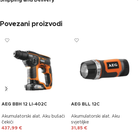
Povezani proizvodi
AEG BBH 12 LI-402C
AEG BLL 12C
Akumulatorski alat
,
Aku bušaći
Akumulatorski alat
,
Aku
čekići
svjetiljke
437,99
€
31,85
€
DODAJ U KOŠARICU
DODAJ U KOŠARICU