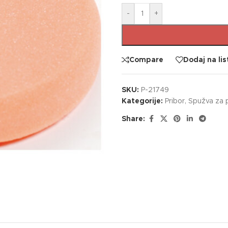
-
+
Compare
Dodaj na lis
SKU:
P-21749
Kategorije:
Pribor
,
Spužva za p
Share: