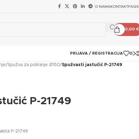
O NAMA
KONTAKT
FAQS
0,00
€
PRIJAVA / REGISTRACIJA
0
nje
/
Spužva za poliranje Ø150
/
Spužvasti jastučić P-21749
stučić P-21749
Makita P-21749