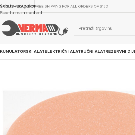
Skip to navigation
ENGLISH
COUNTRY
FREE SHIPPING FOR ALL ORDERS OF $150
Skip to main content
KUMULATORSKI ALAT
ELEKTRIČNI ALAT
RUČNI ALAT
REZERVNI DIJ