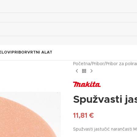
ELOVI
PRIBOR
VRTNI ALAT
Početna
/
Pribor
/
Pribor za polira
Spužvasti ja
11,81
€
Spužvasti jastučić narančasti 