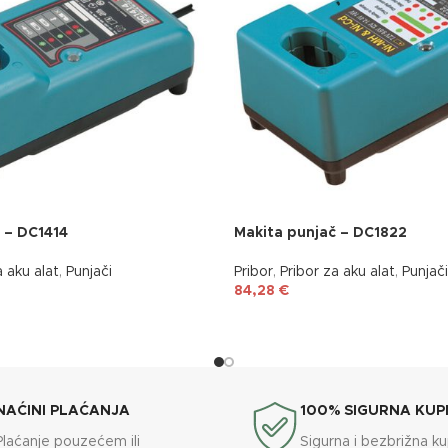
 – DC1414
Makita punjač – DC1822
a aku alat
,
Punjači
Pribor
,
Pribor za aku alat
,
Punjači
84,28
€
NAĆINI PLAĆANJA
100% SIGURNA KUP
Plaćanje pouzećem ili
Sigurna i bezbrižna k