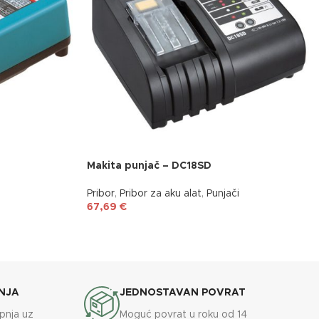
Makita punjač – DC18SD
Pribor
,
Pribor za aku alat
,
Punjači
67,69
€
NJA
JEDNOSTAVAN POVRAT
upnja uz
Moguć povrat u roku od 14