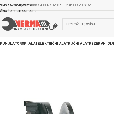
Skip to navigation
ENGLISH
COUNTRY
FREE SHIPPING FOR ALL ORDERS OF $150
Skip to main content
KUMULATORSKI ALAT
ELEKTRIČNI ALAT
RUČNI ALAT
REZERVNI DIJ