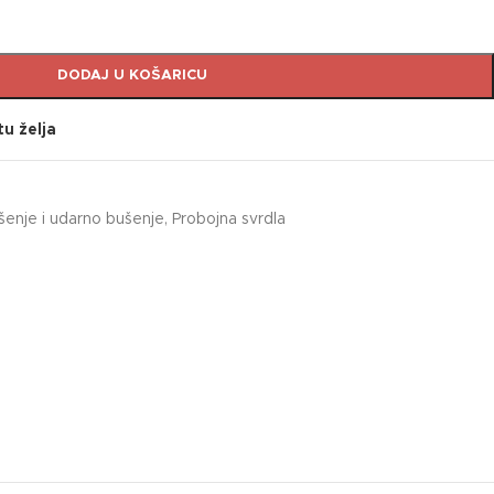
DODAJ U KOŠARICU
tu želja
ušenje i udarno bušenje
,
Probojna svrdla