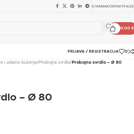
O NAMA
KONTAKT
FAQS
0,00
€
PRIJAVA / REGISTRACIJA
0
je i udarno bušenje
/
Probojna svrdla
/
Probojno svrdlo – Ø 80
dlo – Ø 80