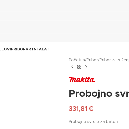
ELOVI
PRIBOR
VRTNI ALAT
Početna
/
Pribor
/
Pribor za rušen
Probojno svr
331,81
€
Probojno svrdlo za beton