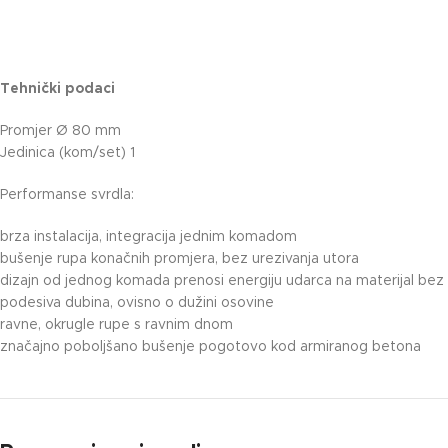
Tehnički podaci
Promjer Ø 80 mm
Jedinica (kom/set) 1
Performanse svrdla:
brza instalacija, integracija jednim komadom
bušenje rupa konačnih promjera, bez urezivanja utora
dizajn od jednog komada prenosi energiju udarca na materijal bez
podesiva dubina, ovisno o dužini osovine
ravne, okrugle rupe s ravnim dnom
značajno poboljšano bušenje pogotovo kod armiranog betona