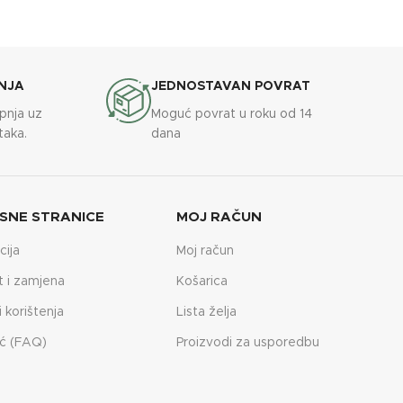
NJA
JEDNOSTAVAN POVRAT
upnja uz
Moguć povrat u roku od 14
taka.
dana
SNE STRANICE
MOJ RAČUN
cija
Moj račun
t i zamjena
Košarica
i korištenja
Lista želja
ć (FAQ)
Proizvodi za usporedbu