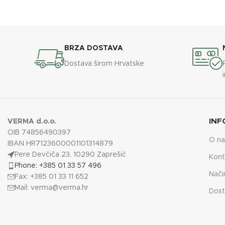
BRZA DOSTAVA
Dostava širom Hrvatske
INF
VERMA d.o.o.
OIB 74856490397
O n
IBAN HR7123600001101314879
Pere Devćiča 23, 10290 Zaprešić
Kont
Phone: +385 01 33 57 496
Nači
Fax: +385 01 33 11 652
Mail:
verma@verma.hr
Dost