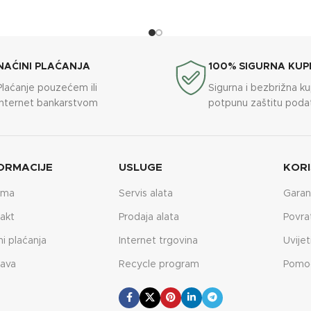
NAĆINI PLAĆANJA
100% SIGURNA KUP
Plaćanje pouzećem ili
Sigurna i bezbrižna k
internet bankarstvom
potpunu zaštitu poda
ORMACIJE
USLUGE
KORI
ama
Servis alata
Garan
akt
Prodaja alata
Povra
ni plaćanja
Internet trgovina
Uvijet
ava
Recycle program
Pomo