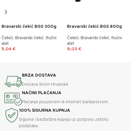
Bravarski čekić BGS 300g
Bravarski čekić BGS 800g
Čekići
,
Bravarski čekić
,
Ručni
Čekići
,
Bravarski čekić
,
Ručni
alat
alat
5,04
€
9,03
€
DODAJ U KOŠARICU
DODAJ U KOŠARICU
BRZA DOSTAVA
Dostava širom Hrvatske
NAĆINI PLAĆANJA
Plaćanje pouzećem ili internet bankarstvom
100% SIGURNA KUPNJA
Sigurna i bezbrižna kupnja uz potpunu zaštitu
podataka.