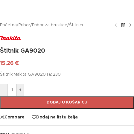
Početna
/
Pribor
/
Pribor za brusilice
/
Štitnici
Štitnik GA9020
15,26
€
Štitnik Makita GA9020 I Ø230
-
+
DODAJ U KOŠARICU
Compare
Dodaj na listu želja