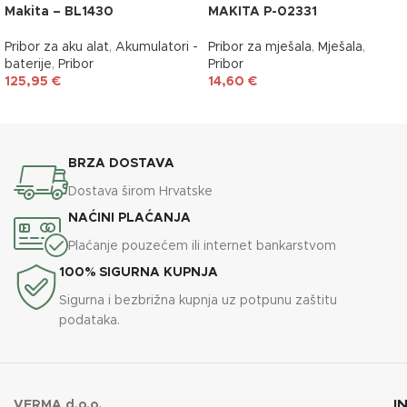
Makita – BL1430
MAKITA P-02331
Pribor za aku alat
,
Akumulatori -
Pribor za mješala
,
Mješala
,
baterije
,
Pribor
Pribor
125,95
€
14,60
€
DODAJ U KOŠARICU
DODAJ U KOŠARICU
BRZA DOSTAVA
Dostava širom Hrvatske
NAĆINI PLAĆANJA
Plaćanje pouzećem ili internet bankarstvom
100% SIGURNA KUPNJA
Sigurna i bezbrižna kupnja uz potpunu zaštitu
podataka.
I
VERMA d.o.o.