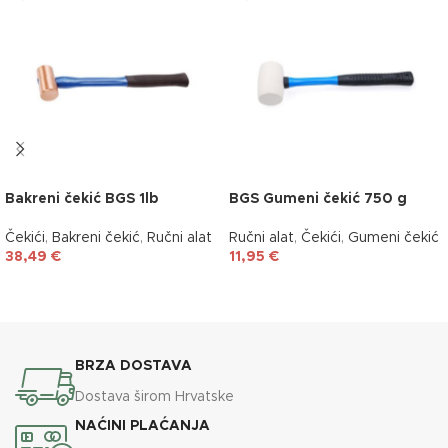
Bakreni čekić BGS 1lb
BGS Gumeni čekić 750 g
Čekići
,
Bakreni čekić
,
Ručni alat
Ručni alat
,
Čekići
,
Gumeni čekić
38,49
€
11,95
€
DODAJ U KOŠARICU
DODAJ U KOŠARICU
BRZA DOSTAVA
Dostava širom Hrvatske
NAĆINI PLAĆANJA