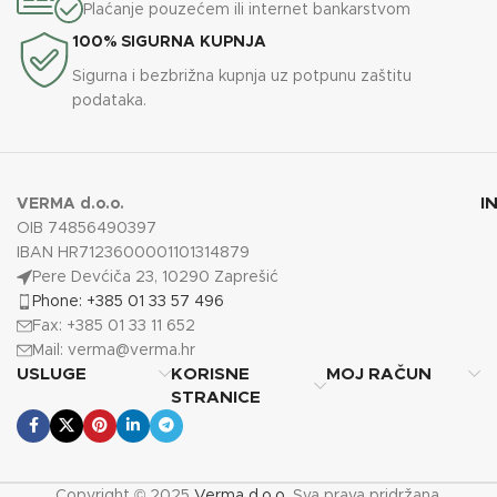
Plaćanje pouzećem ili internet bankarstvom
100% SIGURNA KUPNJA
Sigurna i bezbrižna kupnja uz potpunu zaštitu
podataka.
I
VERMA d.o.o.
OIB 74856490397
IBAN HR7123600001101314879
Pere Devćiča 23, 10290 Zaprešić
Phone: +385 01 33 57 496
Fax: +385 01 33 11 652
Mail:
verma@verma.hr
USLUGE
KORISNE
MOJ RAČUN
STRANICE
Copyright © 2025
Verma d.o.o.
Sva prava pridržana.