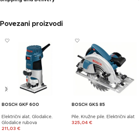
Povezani proizvodi
BOSCH GKF 600
BOSCH GKS 85
Električni alat
,
Glodalice
,
Pile
,
Kružne pile
,
Električni alat
Glodalice rubova
325,04
€
211,03
€
DODAJ U KOŠARICU
DODAJ U KOŠARICU