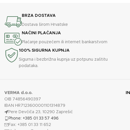
BRZA DOSTAVA
Dostava širom Hrvatske
NAĆINI PLAĆANJA
Plaćanje pouzećem ili internet bankarstvom
100% SIGURNA KUPNJA
Sigurna i bezbrižna kupnja uz potpunu zaštitu
podataka.
I
VERMA d.o.o.
OIB 74856490397
IBAN HR7123600001101314879
Pere Devćiča 23, 10290 Zaprešić
Phone: +385 01 33 57 496
Fax: +385 01 33 11 652