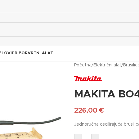
ELOVI
PRIBOR
VRTNI ALAT
Početna
/
Električni alat
/
Brusilic
MAKITA BO
226,00
€
Jednoručna oscilirajuća brusi