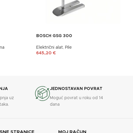
BOSCH GSG 300
ima
Električni alat
,
Pile
645,20
€
NJA
JEDNOSTAVAN POVRAT
upnja uz
Moguć povrat u roku od 14
taka.
dana
SNE STRANICE
MOJ RAČUN