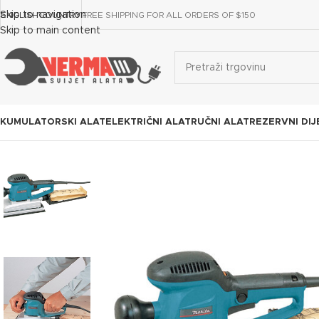
Skip to navigation
ENGLISH
COUNTRY
FREE SHIPPING FOR ALL ORDERS OF $150
Skip to main content
KUMULATORSKI ALAT
ELEKTRIČNI ALAT
RUČNI ALAT
REZERVNI DIJ