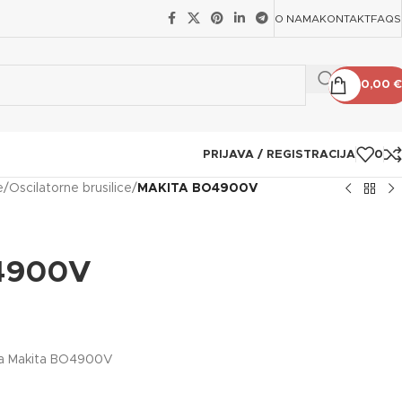
O NAMA
KONTAKT
FAQS
0,00
€
PRIJAVA / REGISTRACIJA
0
e
/
Oscilatorne brusilice
/
MAKITA BO4900V
4900V
lica Makita BO4900V