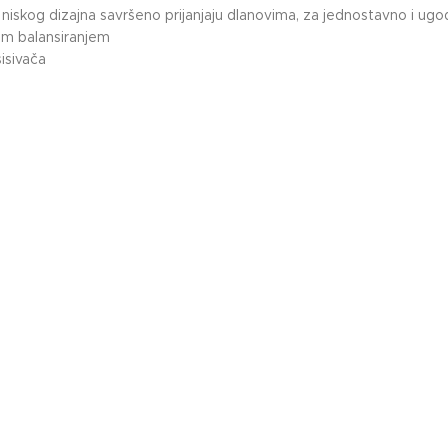
 niskog dizajna savršeno prijanjaju dlanovima, za jednostavno i ug
nim balansiranjem
sisivača