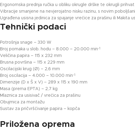
Ergonomska prednja ručka u obliku okrugle drške te okrugli prihvat
Vibracije smanjene na nevjerojatno nisku razinu, s novim poboljša
Ugrađena usisna jedinica za spajanje vrećice za prašinu ili Makita u
Tehnički podaci
Potrošnja snage – 330 W
Broj pomaka u slob. hodu – 8.000 – 20.000 min
-1
Veličina papira – 115 x 232 mm
Brusna površina – 115 x 229 mm
Oscilacijski krug (Ø) – 2,6 mm
Broj oscilacija – 4.000 – 10.000 min
-1
Dimenzije (D x Š x V) – 289 x 115 x 190 mm
Masa (prema EPTA) – 2,7 kg
Mlaznica za usisivač / vrećica za prašinu
Obujmica za montažu
Sustav za pričvršćivanje papira – kopča
Priložena oprema