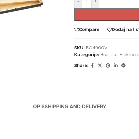
-
+
Compare
Dodaj na lis
SKU:
BO4900V
Kategorije:
Brusilice
,
Električni
Share:
OPIS
SHIPPING AND DELIVERY