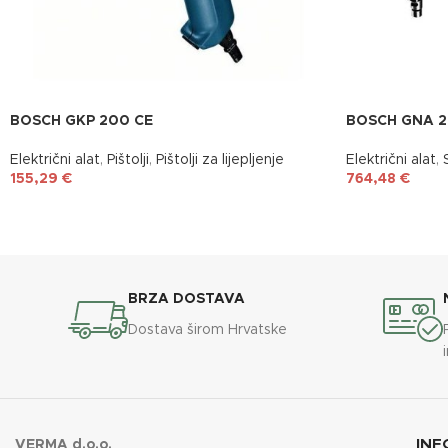
BOSCH GKP 200 CE
BOSCH GNA 2
Električni alat
,
Pištolji
,
Pištolji za lijepljenje
Električni alat
,
155,29
€
764,48
€
BRZA DOSTAVA
Dostava širom Hrvatske
INF
VERMA d.o.o.