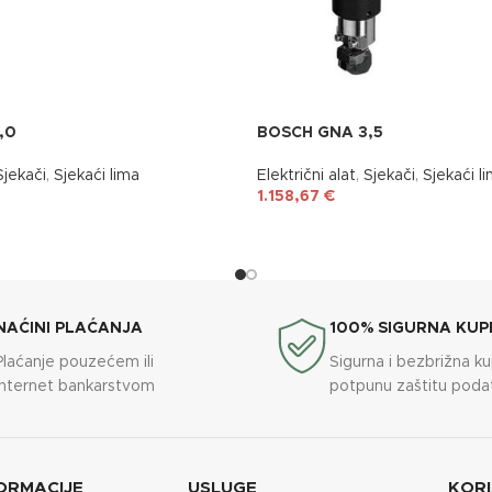
,0
BOSCH GNA 3,5
Sjekači
,
Sjekaći lima
Električni alat
,
Sjekači
,
Sjekaći l
1.158,67
€
NAĆINI PLAĆANJA
100% SIGURNA KUP
Plaćanje pouzećem ili
Sigurna i bezbrižna k
internet bankarstvom
potpunu zaštitu poda
ORMACIJE
USLUGE
KORI