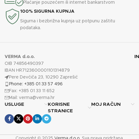
Plaćanje pouzećem ili internet bankarstvom
100% SIGURNA KUPNJA
Sigurna i bezbrižna kupnja uz potpunu zaštitu
podataka.
I
VERMA d.o.o.
OIB 74856490397
IBAN HR7123600001101314879
Pere Devćiča 23, 10290 Zaprešić
Phone: +385 01 33 57 496
Fax: +385 01 33 11 652
Mail:
verma@verma.hr
USLUGE
KORISNE
MOJ RAČUN
STRANICE
Copyright © 2025
Verma d.o.o.
Sva prava pridržana.