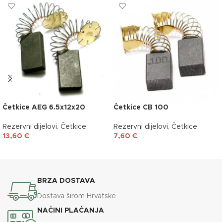
Četkice AEG 6.5x12x20
Četkice CB 100
Rezervni dijelovi
,
Četkice
Rezervni dijelovi
,
Četkice
13,60
€
7,60
€
DODAJ U KOŠARICU
DODAJ U KOŠARICU
BRZA DOSTAVA
Dostava širom Hrvatske
NAĆINI PLAĆANJA