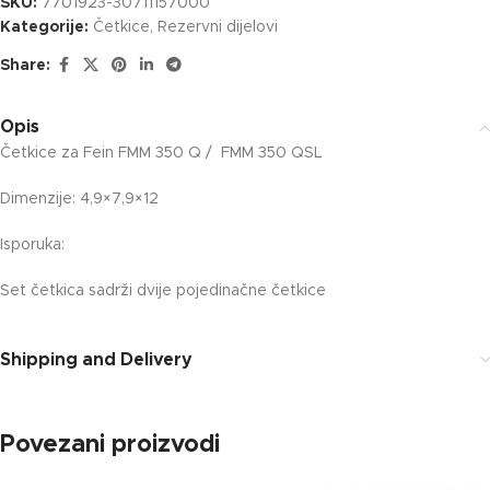
SKU:
7701923-30711157000
Kategorije:
Četkice
,
Rezervni dijelovi
Share:
Opis
Četkice za Fein FMM 350 Q / FMM 350 QSL
Dimenzije: 4,9×7,9×12
Isporuka:
Set četkica sadrži dvije pojedinačne četkice
Shipping and Delivery
Povezani proizvodi