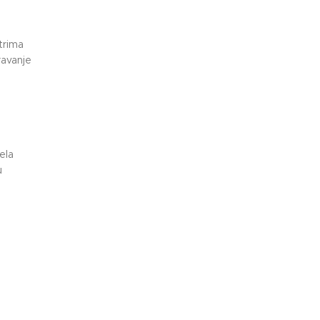
trima
ravanje
ela
u