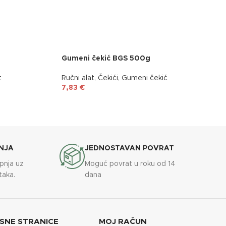
Gumeni čekić BGS 500g
t
Ručni alat
,
Čekići
,
Gumeni čekić
7,83
€
NJA
JEDNOSTAVAN POVRAT
upnja uz
Moguć povrat u roku od 14
taka.
dana
SNE STRANICE
MOJ RAČUN