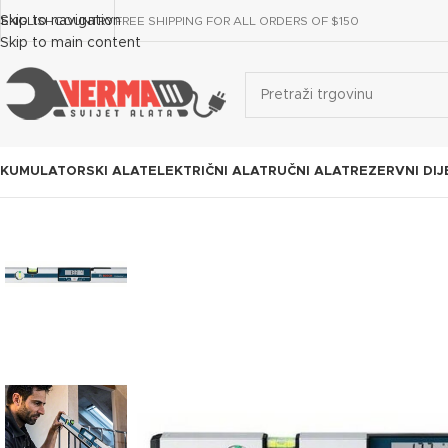
Skip to navigation
ENGLISH
COUNTRY
FREE SHIPPING FOR ALL ORDERS OF $150
Skip to main content
KUMULATORSKI ALAT
ELEKTRIČNI ALAT
RUČNI ALAT
REZERVNI DIJ