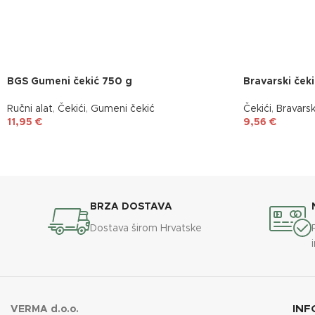
BGS Gumeni čekić 750 g
Bravarski ček
Ručni alat
,
Čekići
,
Gumeni čekić
Čekići
,
Bravarsk
11,95
€
9,56
€
BRZA DOSTAVA
Dostava širom Hrvatske
INF
VERMA d.o.o.