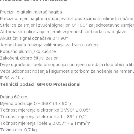
Precizni digitalni mjerač nagiba
Precizno mjeri nagibe u stupnjevima, postocima ili milimetrima/me
Strjelice za smjer i zvučni signali pri 0° i 90° za jednostavno usmje
Automatsko okretanje mjernih vrijednosti kod rada iznad glave
Akustični signal označava 0° i 90°
Jednostavna funkcija kalibriranja za trajnu točnost
Robusno aluminijsko kućište
Zakošeni, dobro čitljivi zaslon
Dvije ugrađene libele omogućuju i primjenu uređaja i kao obična lib
Veća udobnost nošenja i sigurnost s torbom za nošenje na ramen
IP 54 zaštita
Tehnički podaci: GIM 60 Professional
Duljina 60 cm
Mjerno područje 0 – 360° (4 x 90°)
Točnost mjerenja elektronike 0°/90° ± 0,05°
Točnost mjerenja elektronike 1 – 89° ± 0,1°
Točnost mjerenja libele ± 0,057° = ± 1 mm/m
Težina cca. 0,7 kg