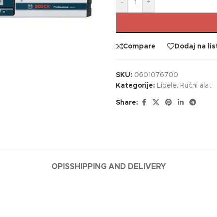
-
+
Compare
Dodaj na lis
SKU:
0601076700
Kategorije:
Libele
,
Ručni alat
Share:
OPIS
SHIPPING AND DELIVERY