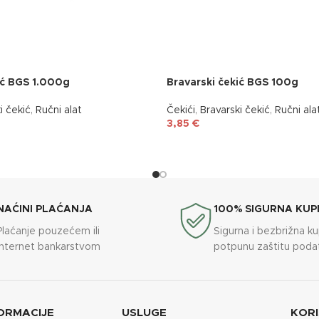
ić BGS 1.000g
Bravarski čekić BGS 100g
i čekić
,
Ručni alat
Čekići
,
Bravarski čekić
,
Ručni ala
3,85
€
NAĆINI PLAĆANJA
100% SIGURNA KUP
Plaćanje pouzećem ili
Sigurna i bezbrižna k
internet bankarstvom
potpunu zaštitu poda
ORMACIJE
USLUGE
KORI