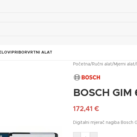
ELOVI
PRIBOR
VRTNI ALAT
Početna
/
Ručni alat
/
Mjerni alat
/
BOSCH GIM 
172,41
€
Digitalni mjerač nagiba Bosch 