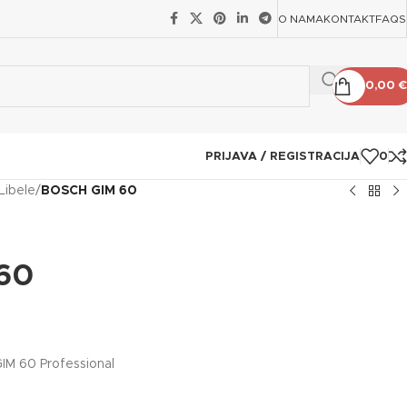
O NAMA
KONTAKT
FAQS
0,00
€
PRIJAVA / REGISTRACIJA
0
Libele
/
BOSCH GIM 60
60
GIM 60 Professional