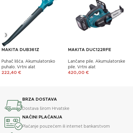
MAKITA DUB361Z
MAKITA DUC122RFE
Puhač lišća
,
Akumulatorsko
Lančane pile
,
Akumulatorske
puhalo
,
Vrtni alat
pile
,
Vrtni alat
222,40
€
420,00
€
DODAJ U KOŠARICU
DODAJ U KOŠARICU
BRZA DOSTAVA
Dostava širom Hrvatske
NAĆINI PLAĆANJA
Plaćanje pouzećem ili internet bankarstvom