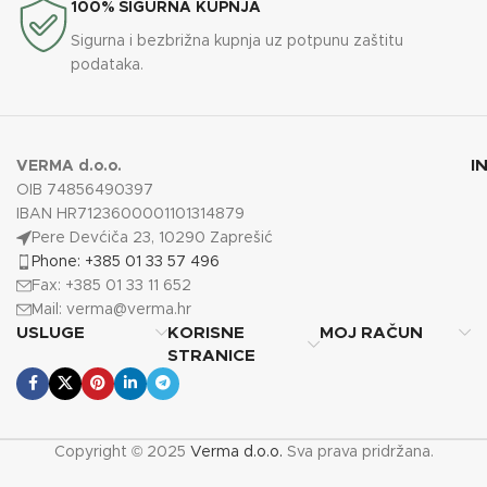
100% SIGURNA KUPNJA
Sigurna i bezbrižna kupnja uz potpunu zaštitu
podataka.
I
VERMA d.o.o.
OIB 74856490397
IBAN HR7123600001101314879
Pere Devćiča 23, 10290 Zaprešić
Phone: +385 01 33 57 496
Fax: +385 01 33 11 652
Mail:
verma@verma.hr
USLUGE
KORISNE
MOJ RAČUN
STRANICE
Copyright © 2025
Verma d.o.o.
Sva prava pridržana.