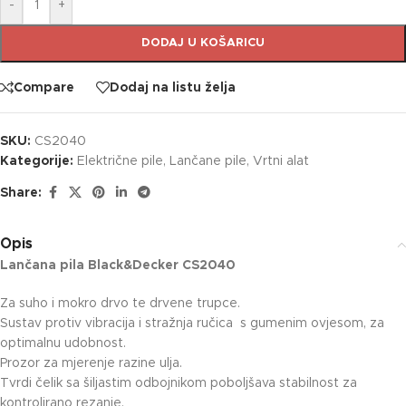
-
+
DODAJ U KOŠARICU
Compare
Dodaj na listu želja
SKU:
CS2040
Kategorije:
Električne pile
,
Lančane pile
,
Vrtni alat
Share:
Opis
Lančana pila Black&Decker CS2040
Za suho i mokro drvo te drvene trupce.
Sustav protiv vibracija i stražnja ručica s gumenim ovjesom, za
optimalnu udobnost.
Prozor za mjerenje razine ulja.
Tvrdi čelik sa šiljastim odbojnikom poboljšava stabilnost za
kontrolirano rezanje.