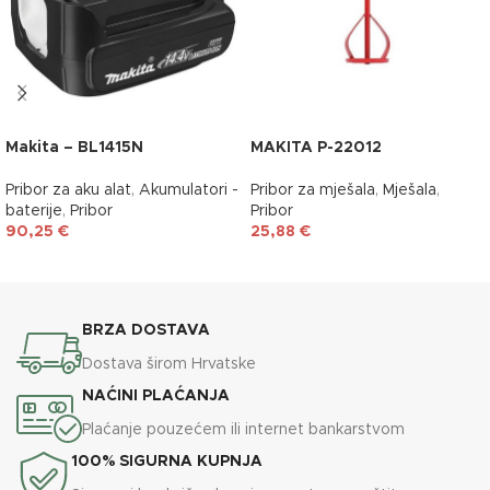
Makita – BL1415N
MAKITA P-22012
Pribor za aku alat
,
Akumulatori -
Pribor za mješala
,
Mješala
,
baterije
,
Pribor
Pribor
90,25
€
25,88
€
DODAJ U KOŠARICU
DODAJ U KOŠARICU
BRZA DOSTAVA
Dostava širom Hrvatske
NAĆINI PLAĆANJA
Plaćanje pouzećem ili internet bankarstvom
100% SIGURNA KUPNJA