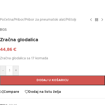
Početna
/
Pribor
/
Pribor za pneumatski alat
/
Pištolji
BGS
Zračna glodalica
44,86
€
Zračna glodalica sa 17 komada
-
+
DODAJ U KOŠARICU
Compare
Dodaj na listu želja