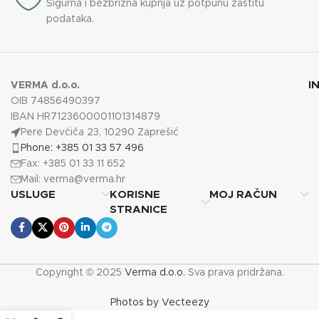
Sigurna i bezbrižna kupnja uz potpunu zaštitu
podataka.
I
VERMA d.o.o.
OIB 74856490397
IBAN HR7123600001101314879
Pere Devćiča 23, 10290 Zaprešić
Phone: +385 01 33 57 496
Fax: +385 01 33 11 652
Mail:
verma@verma.hr
USLUGE
KORISNE
MOJ RAČUN
STRANICE
Copyright © 2025
Verma d.o.o.
Sva prava pridržana.
Photos by Vecteezy