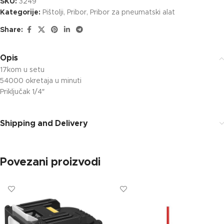
SKU:
3249
Kategorije:
Pištolji
,
Pribor
,
Pribor za pneumatski alat
Share:
Opis
17kom u setu
54000 okretaja u minuti
Priključak 1/4″
Shipping and Delivery
Povezani proizvodi