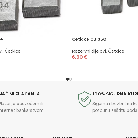
04
Četkice CB 350
vi
,
Četkice
Rezervni dijelovi
,
Četkice
6,90
€
NAĆINI PLAĆANJA
100% SIGURNA KUP
Plaćanje pouzećem ili
Sigurna i bezbrižna k
internet bankarstvom
potpunu zaštitu poda