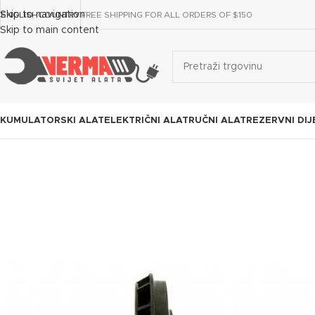
Skip to navigation
ENGLISH
COUNTRY
FREE SHIPPING FOR ALL ORDERS OF $150
Skip to main content
KUMULATORSKI ALAT
ELEKTRIČNI ALAT
RUČNI ALAT
REZERVNI DIJ