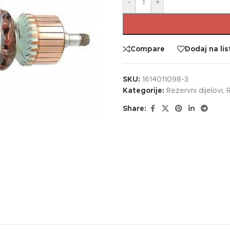
-
+
Compare
Dodaj na lis
SKU:
1614011098-3
Kategorije:
Rezervni dijelovi
,
R
Share: