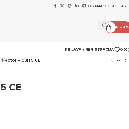
O NAMA
KONTAKT
FAQS
0,00
€
PRIJAVA / REGISTRACIJA
0
ri
/
Rotor – GSH 5 CE
 5 CE