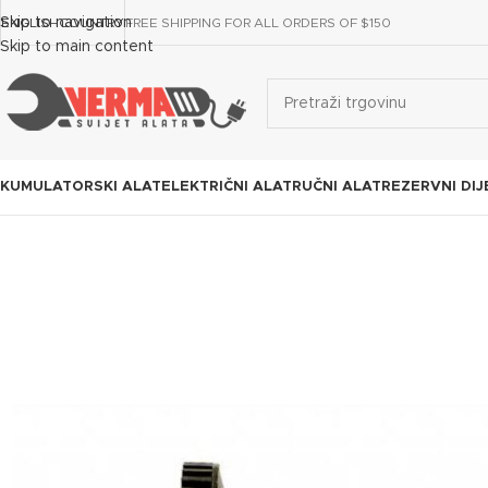
Skip to navigation
ENGLISH
COUNTRY
FREE SHIPPING FOR ALL ORDERS OF $150
Skip to main content
KUMULATORSKI ALAT
ELEKTRIČNI ALAT
RUČNI ALAT
REZERVNI DIJ