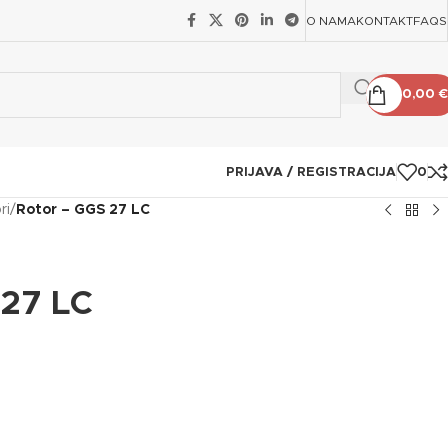
O NAMA
KONTAKT
FAQS
0,00
€
PRIJAVA / REGISTRACIJA
0
ri
/
Rotor – GGS 27 LC
 27 LC