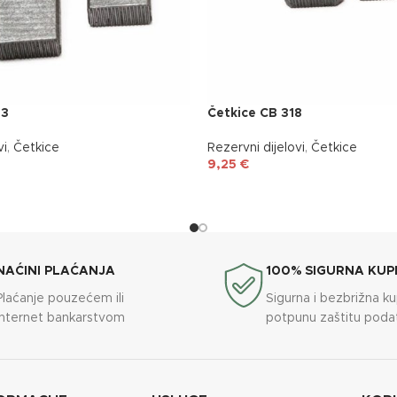
03
Četkice CB 318
vi
,
Četkice
Rezervni dijelovi
,
Četkice
9,25
€
NAĆINI PLAĆANJA
100% SIGURNA KUP
Plaćanje pouzećem ili
Sigurna i bezbrižna k
internet bankarstvom
potpunu zaštitu poda