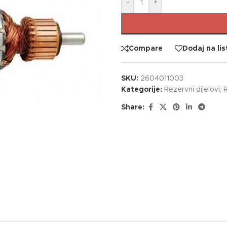
-
+
Compare
Dodaj na lis
SKU:
2604011003
Kategorije:
Rezervni dijelovi
,
R
Share: