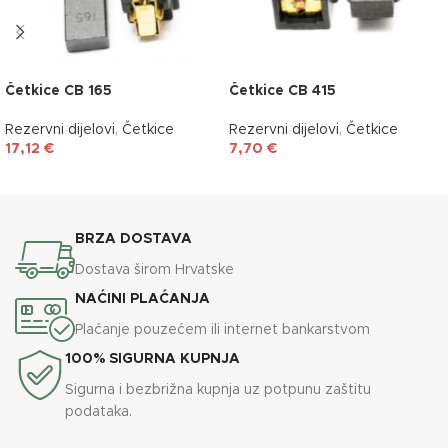
Četkice CB 165
Četkice CB 415
Rezervni dijelovi
,
Četkice
Rezervni dijelovi
,
Četkice
17,12
€
7,70
€
DODAJ U KOŠARICU
DODAJ U KOŠARICU
BRZA DOSTAVA
Dostava širom Hrvatske
NAĆINI PLAĆANJA
Plaćanje pouzećem ili internet bankarstvom
100% SIGURNA KUPNJA
Sigurna i bezbrižna kupnja uz potpunu zaštitu
podataka.